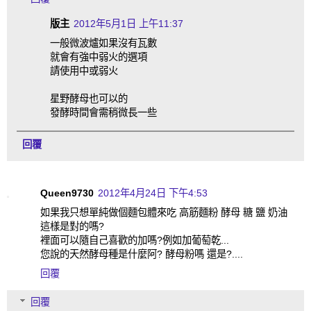
版主
2012年5月1日 上午11:37
一般微波爐如果沒有瓦數
就會有強中弱火的選項
請使用中或弱火
星野酵母也可以的
發酵時間會需稍微長一些
回覆
Queen9730
2012年4月24日 下午4:53
如果我只想單純做個麵包體來吃 高筋麵粉 酵母 糖 鹽 奶油
這樣是對的嗎?
裡面可以隨自己喜歡的加嗎?例如加葡萄乾...
您說的天然酵母種是什麼阿? 酵母粉嗎 還是?....
回覆
回覆