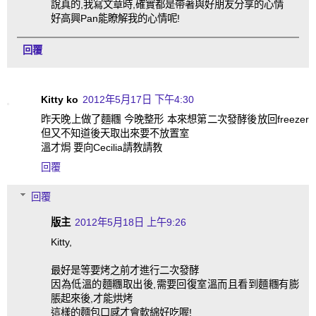
說真的,我寫文章時,確實都是帶著與好朋友分享的心情
好高興Pan能瞭解我的心情呢!
回覆
Kitty ko
2012年5月17日 下午4:30
昨天晚上做了麵糰 今晚整形 本來想第二次發酵後放回freezer
但又不知道後天取出來要不放置室
溫才焗 要向Cecilia請教請教
回覆
回覆
版主
2012年5月18日 上午9:26
Kitty,
最好是等要烤之前才進行二次發酵
因為低溫的麵糰取出後,需要回復室溫而且看到麵糰有膨
脹起來後,才能烘烤
這樣的麵包口感才會軟綿好吃喔!