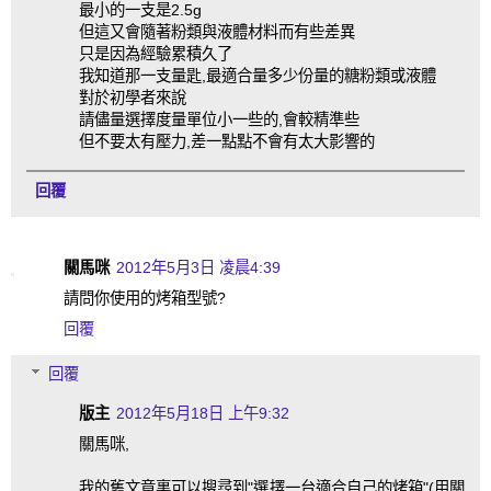
最小的一支是2.5g
但這又會隨著粉類與液體材料而有些差異
只是因為經驗累積久了
我知道那一支量匙,最適合量多少份量的糖粉類或液體
對於初學者來說
請儘量選擇度量單位小一些的,會較精準些
但不要太有壓力,差一點點不會有太大影響的
回覆
關馬咪
2012年5月3日 凌晨4:39
請問你使用的烤箱型號?
回覆
回覆
版主
2012年5月18日 上午9:32
關馬咪,
我的舊文章裏可以搜尋到"選擇一台適合自己的烤箱"(用關