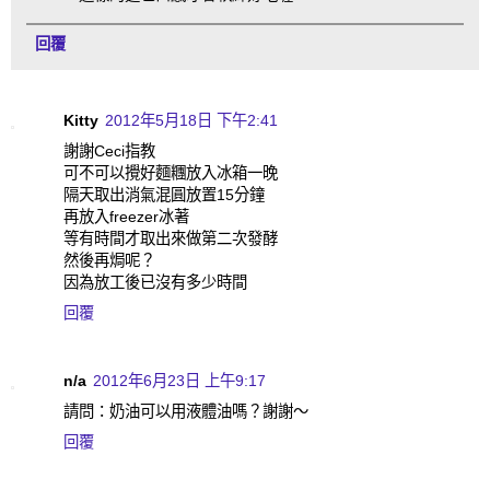
回覆
Kitty
2012年5月18日 下午2:41
謝謝Ceci指教
可不可以攪好麵糰放入冰箱一晚
隔天取出消氣混圓放置15分鐘
再放入freezer冰著
等有時間才取出來做第二次發酵
然後再焗呢？
因為放工後已沒有多少時間
回覆
n/a
2012年6月23日 上午9:17
請問：奶油可以用液體油嗎？謝謝～
回覆