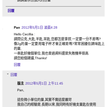
回覆
Pan
2012年5月1日 凌晨4:28
Hello Cecillia :
請問公克,大匙,半匙,茶匙,您都怎麼拿捏,一定要一分不差嗎?
像2g的量一定要用電子秤才會正確是嗎?常常困擾在調味匙上
的量,
一串匙好幾個單位,我也查過資料還是失敗機率很高.
請您給個建議,Thanks!
回覆
回覆
版主
2012年5月1日 上午11:45
Pan,
這些微小單位的量,其實不需這麼嚴苛
我自己的經驗是,長期以來,我同時有好幾支量匙在使用