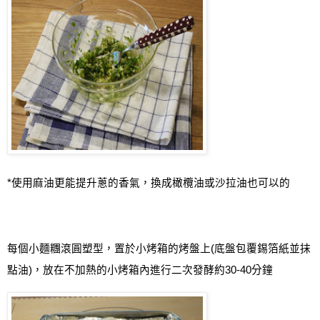
*
使用麻油更能提升蔥的香氣，換成橄欖油或沙拉油也可以的
每個小麵糰滾圓塑型，置於小烤箱的烤盤上
(
底盤包覆錫箔紙並抹
點油
)
，放在不加熱的小烤箱內進行二次發酵約
30-40
分鐘