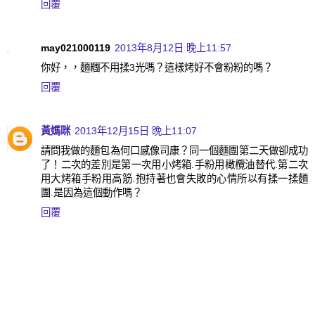
回覆
may021000119
2013年8月12日 晚上11:57
你好，，麵糰不用揉3光嗎？這樣烤好不會粉粉的嗎？
回覆
黃媽咪
2013年12月15日 晚上11:07
請問我做的麵包為何口感像司康？同一個麵團第二天做卻成功
了！二次的差別是第一次用小烤箱.手粉用橄欖油替代.第二次
用大烤箱手粉用高筋.抱持著也會失敗的心情所以有揉一揉麵
團.是因為這個動作嗎？
回覆