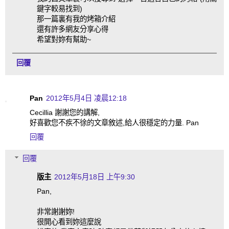
鍵字較易找到)
那一篇裏有我的烤箱介紹
還有許多網友分享心得
希望對妳有幫助~
回覆
Pan
2012年5月4日 凌晨12:18
Cecillia 謝謝您的講解,
好喜歡您不疾不徐的文章敘述,給人很穩定的力量. Pan
回覆
回覆
版主
2012年5月18日 上午9:30
Pan,
非常謝謝妳!
很開心看到妳這麼說