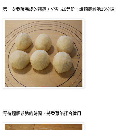
第一次發酵完成的麵糰，分割成
6
等份，讓麵糰鬆弛
15
分鐘
等待麵糰鬆弛的時間，將香蔥餡拌合備用