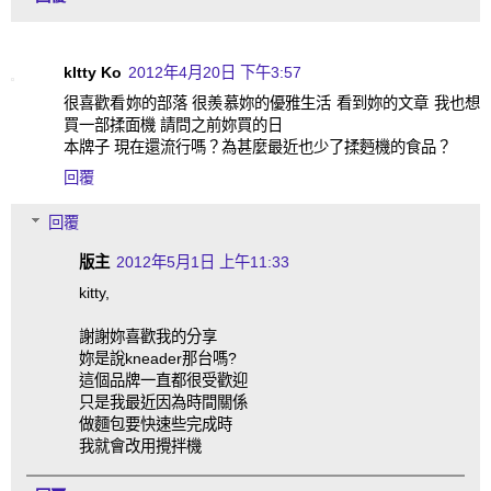
kItty Ko
2012年4月20日 下午3:57
很喜歡看妳的部落 很羨慕妳的優雅生活 看到妳的文章 我也想
買一部揉面機 請問之前妳買的日
本牌子 現在還流行嗎？為甚麼最近也少了揉麪機的食品？
回覆
回覆
版主
2012年5月1日 上午11:33
kitty,
謝謝妳喜歡我的分享
妳是說kneader那台嗎?
這個品牌一直都很受歡迎
只是我最近因為時間關係
做麵包要快速些完成時
我就會改用攪拌機