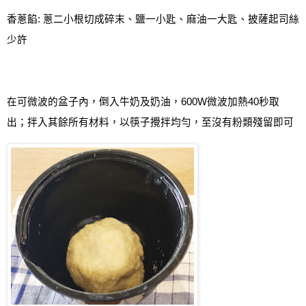
香蔥餡
:
蔥二小根切成碎末、鹽一小匙、麻油一大匙、披薩起司絲
少許
在可微波的盆子內，倒入牛奶及奶油，
600W
微波加熱
40
秒取
出；拌入其餘所有材料，以筷子攪拌均勻，至沒有粉類殘留即可