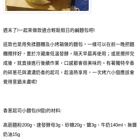
週末了
!
一起來做款適合輕鬆假日的鹹麵包吧
!
這款也是用免揉麵糰及小烤箱做的麵包，一樣可以在前一晚把麵
糰攪拌好，置於冷藏庫低溫發酵，隔天早晨再使用
；或是攪拌完
成後，就直接進行後續作業，口感都會很美味的
。有著獨特辛香
的碎蔥花與濃濃奶香的起司，趁溫熱享用，一次烤六小個應該會
覺得意猶未盡呢
!
香蔥起司小麵包
(6
個
)
的材料
:
高筋麵粉
200g
、速發酵母
3g
、砂糖
20g
、鹽
3g
、牛奶
140ml
、無鹽
奶油
15g