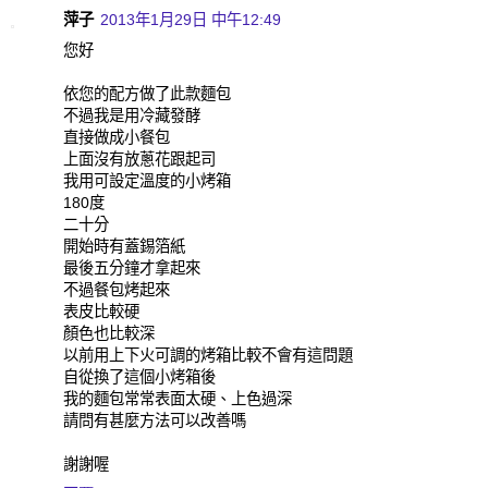
萍子
2013年1月29日 中午12:49
您好
依您的配方做了此款麵包
不過我是用冷藏發酵
直接做成小餐包
上面沒有放蔥花跟起司
我用可設定溫度的小烤箱
180度
二十分
開始時有蓋錫箔紙
最後五分鐘才拿起來
不過餐包烤起來
表皮比較硬
顏色也比較深
以前用上下火可調的烤箱比較不會有這問題
自從換了這個小烤箱後
我的麵包常常表面太硬、上色過深
請問有甚麼方法可以改善嗎
謝謝喔