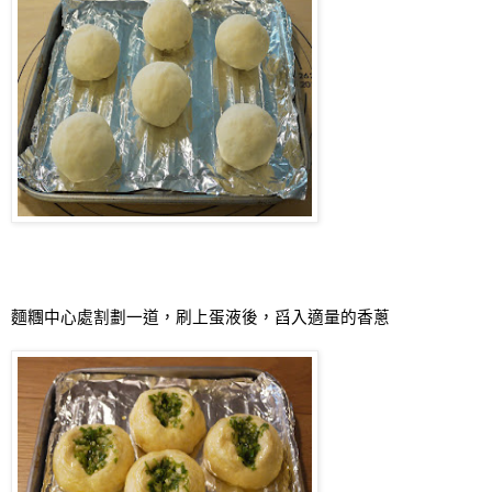
麵糰中心處割劃一道，刷上蛋液後，舀入適量的香蔥