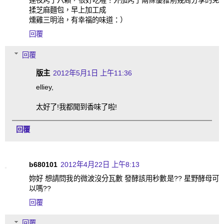
連夜烤了六顆，很好吃喔！外加烤了兩條優雅前幾周分享的免
揉芝麻麵包，早上加工成
燻雞三明治，有幸福的味道：）
回覆
回覆
版主
2012年5月1日 上午11:36
elliey,
太好了!我都聞到香味了啦!
回覆
b680101
2012年4月22日 上午8:13
妳好 想請問我的微波沒分瓦數 發酵該用秒數是?? 星野酵母可
以嗎??
回覆
回覆