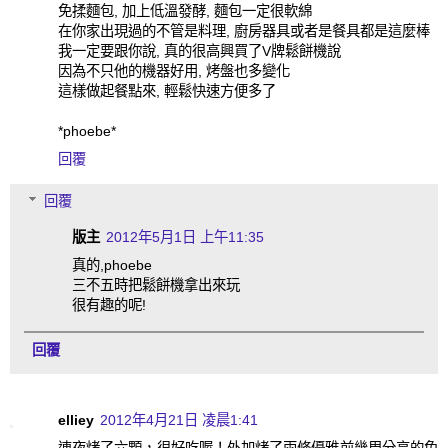
免揉麵包, 加上低溫發酵, 麵包一定很軟綿
在你家出現過的不管是料理, 廚房器具或者是餐具都是這麼棒
我一定要跟你說, 真的很高興買了V牌鬆餅機說
因為不只他的機器好用, 烤盤也多變化
這樣做起餐點來, 輕鬆快速方便多了
*phoebe*
回覆
回覆
版主
2012年5月1日 上午11:35
真的,phoebe
三不五時把鬆餅機拿出來玩
很有趣的呢!
回覆
elliey
2012年4月21日 凌晨1:41