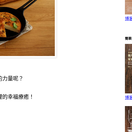
博
簡單
的力量呢
？
裡的幸福療癒！
博