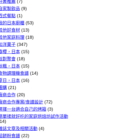
好書推薦
(7)
自家製飲品
(9)
西式餐點
(1)
我的日本廚櫃
(53)
其他好食材
(13)
其他家庭料理
(18)
和洋菓子
(347)
春櫻，日本
(15)
派對聚會
(18)
秋楓，日本
(15)
食物調理機食譜
(14)
夏日，日本
(16)
團購
(21)
廠商合作
(20)
廠商合作專案/食譜設計
(72)
選擇一台適合自己的烤箱
(3)
簡單揉就好吃的家庭烘焙坊試作活動
14)
雜誌文章及相關活動
(4)
鬆餅粉食譜
(22)