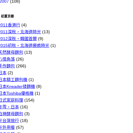
2007
(108)
6 初夏京都
2011香港行
(4)
2011深秋，北海道時光
(13)
2012深秋，韓國首爾
(9)
2015初秋，北海道療癒時光
(1)
天然酵母麵包
(13)
心情角落
(26)
手作麵包
(266)
日本
(2)
日本精工麵包機
(1)
日本Kneader揉麵機
(8)
日本Toshiba優格機
(1)
日式家庭料理
(154)
冬雪，日本
(16)
白神酵母麵包
(3)
在台灣旅行
(18)
在外用餐
(57)