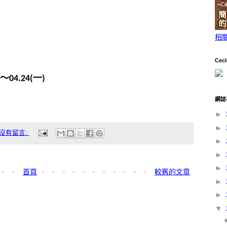
！
相
Ceci
～
一
04.24(
)
網誌
►
►
沒有留言:
►
►
►
首頁
較舊的文章
►
►
▼