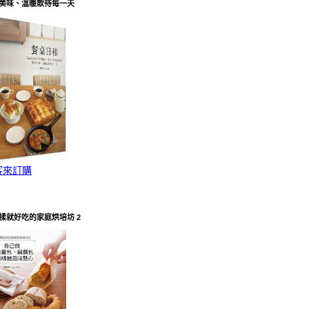
美味、溫暖款待每一天
客來訂購
揉就好吃的家庭烘培坊 2