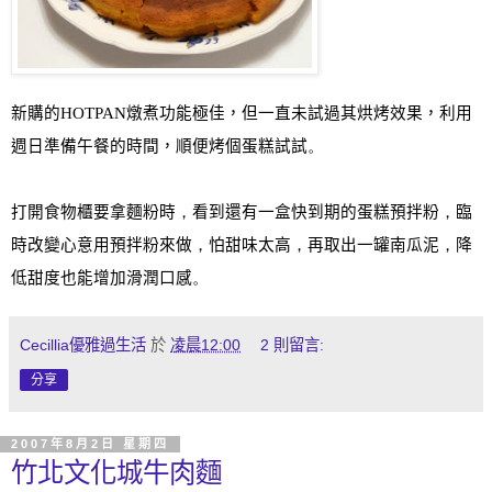
新購的
HOTPAN
燉煮功能極佳
，但一直未試過其烘烤效果，利用
週日準備午餐的時間，順便烤個蛋糕試試
。
打開食物櫃要拿麵粉時
，
看到還有一盒快到期的蛋糕預拌粉
，
臨
時改變心意用預拌粉來做
，
怕甜味太高
，
再取出一罐南瓜泥
，
降
低甜度也能增加滑潤口感
。
Cecillia優雅過生活
於
凌晨12:00
2 則留言:
分享
2007年8月2日 星期四
竹北文化城牛肉麵