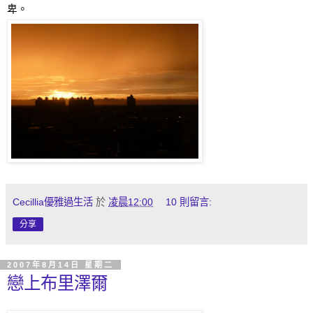
卑
。
Cecillia優雅過生活
於
凌晨12:00
10 則留言:
分享
2007年8月14日 星期二
戀上布里澤爾