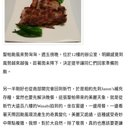
聖帕颱風來勢洶洶，週五傍晚，位於
12
樓的辦公室，明顯感覺到
風勢越來越強，趁著雨未降下，決定提早讓同仁們回家準備防
颱
。
另一半剛好也從南部開完會回到新竹，於是相約先到
Jason’s
補充
存糧，當然也要先解決晚餐，這張聖帕帶來的美麗天象，就是從
新竹大遠百八樓的
Wasabi
拍到的，坐在窗邊，一邊用餐，一邊看
著天際因颱風環流產生的奇異變化，美麗又詭譎，這種感受奇妙
中帶點複雜，我想，對於大自然，除了敬畏，真的也應該要更謙