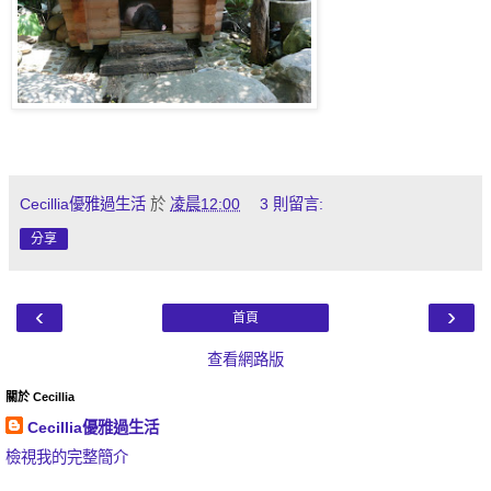
Cecillia優雅過生活
於
凌晨12:00
3 則留言:
分享
‹
›
首頁
查看網路版
關於 Cecillia
Cecillia優雅過生活
檢視我的完整簡介