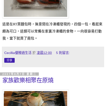
這是在
RT
買麵包時，無意間在冷凍櫃發現的，四個一包，看起來
頗為可口，這類可以常備在家裏冷凍櫃的食物，一向很容易打動
我，當下就買了兩包
。
Cecillia優雅過生活
於
凌晨12:00
5 則留言:
分享
2007年8月7日 星期二
家族歡樂相聚在原燒