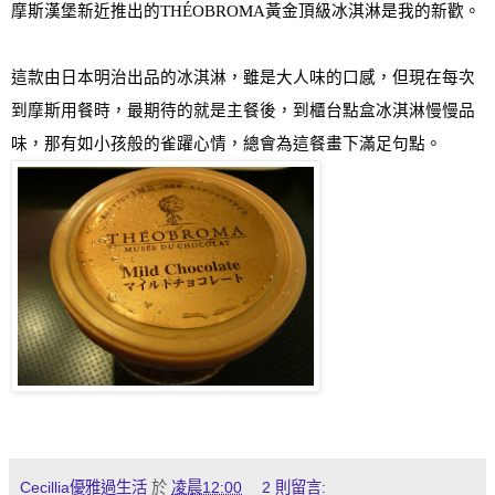
摩斯漢堡新近推出的
THÉOBROMA
黃金頂級冰淇淋是我的新歡
。
這款由日本明治出品的冰
淇淋
，雖是大人味的口感，但現在每次
到摩斯用餐時，最期待的就是主餐後，到櫃台點盒冰
淇淋慢慢品
味
，那有如小孩般的雀躍心情，總會為這餐畫下滿足句點。
Cecillia優雅過生活
於
凌晨12:00
2 則留言: