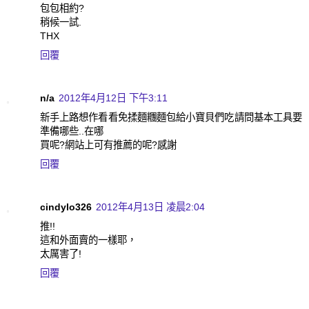
包包相約?
稍候一試.
THX
回覆
n/a
2012年4月12日 下午3:11
新手上路想作看看免揉麵糰麵包給小寶貝們吃請問基本工具要
準備哪些..在哪
買呢?網站上可有推薦的呢?感謝
回覆
cindylo326
2012年4月13日 凌晨2:04
推!!
這和外面賣的一樣耶，
太厲害了!
回覆