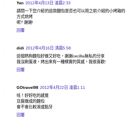
Yan
2012年4月13日 凌晨2:33
請問一下您介紹的這款麵包是否也可以用之前介紹的小烤箱的
方式烘烤
呢? 謝謝!
回覆
didi
2012年4月16日 清晨5:58
這個熱狗麵包好做又好吃，謝謝cecillia無私的分享
我沒刷蛋液，烤出來有一種樸實的質感，我很喜歡!
回覆
GOtravel98
2012年4月22日 凌晨1:11
哇！好好吃的感覺
豆腐做成的麵包
會不會比較濕或黏牙
回覆