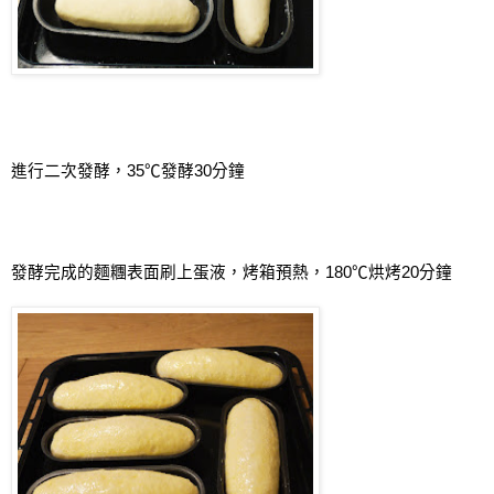
進行二次發酵，
35
℃
發酵
30
分鐘
發酵完成的麵糰表面刷上蛋液，烤箱預熱，
180
℃
烘烤
20
分鐘