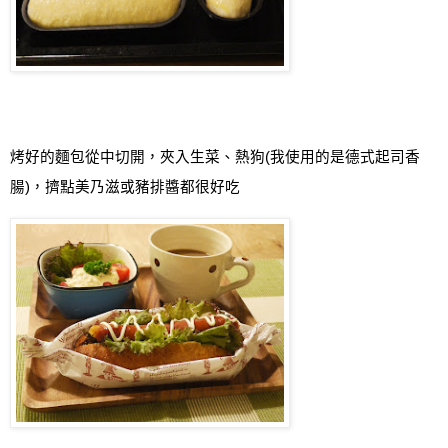
烤好的麵包從中切開，夾入生菜、熱狗(我使用的是德式起司香
腸)，擠點美乃滋或豬排醬都很好吃