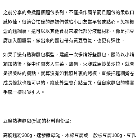
之前分享的免揉麵糰麵包系列，不僅操作簡單而且麵包的柔軟口
感極佳，很適合忙碌的媽媽們做給小朋友當早餐或點心。免揉概
念的麵糰裏，還可以以其他食材來取代部分液體材料，像是把豆
腐加入麵糰裏，做出來的麵包帶有黃豆香氣
、
也更有彈性。
如果手邊有熱狗麵包模型，建議一次多烤好些麵包，隨時以小烤
箱加熱後，從中切開夾入生菜、熱狗、火腿或馬鈴薯沙拉，就會
是很美味的餐點，就算沒有如我照片裏的烤模，直接把麵糰擀卷
成長條狀也是可以的，縱使外型會有點差異，但自家麵包的樸實
手感一樣很吸引人。
豆腐熱狗麵包
(5
個
)
的材料與份量
:
高筋麵粉
300g
、速發酵母
5g
、木棉豆腐或一般板豆腐
100g
、豆乳