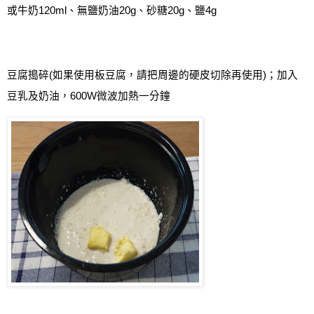
或牛奶
120ml
、無鹽奶油
20g
、砂糖
20g
、鹽
4g
豆腐搗碎
(
如果使用板豆腐，請把周邊的硬皮切除再使用
)
；加入
豆乳及奶油，
600W
微波加熱一分鐘