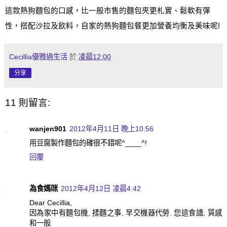
這款熱狗麵包的口感，比一般市售的麵包夾更札實、鬆軟有彈
性，搭配沙拉及飲料，自家的熱狗麵包餐更加營養均衡及美味呢
!
Cecillia優雅過生活
於
凌晨12:00
分享
11 則留言:
wanjen901
2012年4月11日 晚上10:56
用豆腐製作麵包的確很不錯呢^____^!
回覆
為食媽咪
2012年4月12日 凌晨4:42
Dear Cecillia,
因為家中有麵包機, 揉麵之事, 早交機器代勞. 您這食譜, 質感
和一般