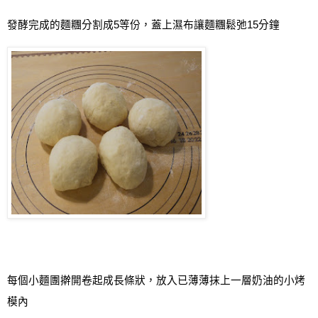
發酵完成的麵糰分割成
5
等份，蓋上濕布讓麵糰鬆弛
15
分鐘
每個小麵團擀開卷起成長條狀，放入已薄薄抹上一層奶油的小烤
模內