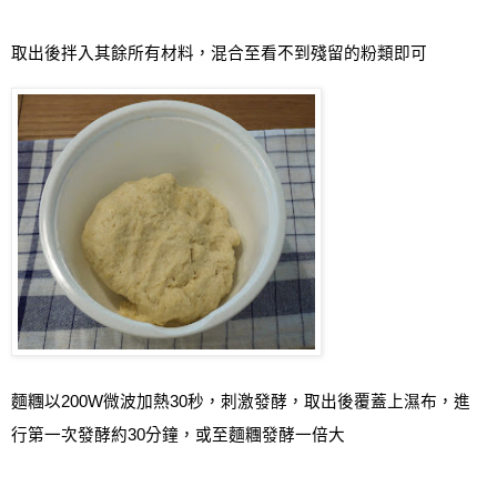
取出後拌入其餘所有材料，混合至看不到殘留的粉類即可
麵糰以
200W
微波加熱
30
秒，刺激發酵，取出後覆蓋上濕布，進
行第一次發酵約
30
分鐘，或至麵糰發酵一倍大