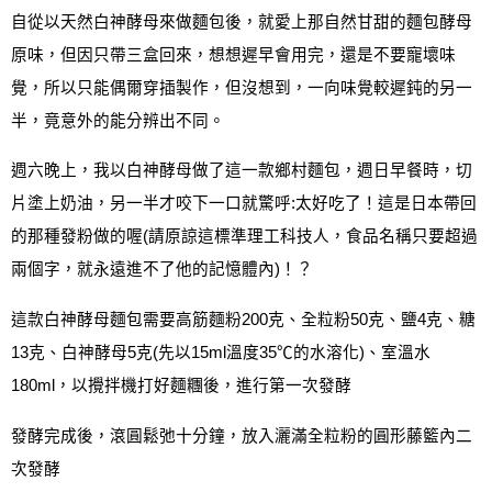
自從以天然白神酵母來做麵包後，就愛上那自然甘甜的麵包酵母
原味，但因只帶三盒回來，想想遲早會用完，還是不要寵壞味
覺，所以只能偶爾穿插製作，但沒想到
，
一向味覺較遲鈍的另一
半，竟意外的能分辨出不同
。
週六晚上
，
我以白神酵母做了這一款鄉村麵包
，
週日早餐時
，
切
片塗上奶油
，
另一半才咬下一口就驚呼
:
太好吃了
！
這是日本帶回
的那種發粉做的喔
(
請原諒這標準理工科技人
，食品名稱只要超過
兩個字
，
就永遠進不了他的記憶體內
)
！？
這款白神酵母麵包需要高筋麵粉
200
克、全粒粉
50
克、鹽
4
克、糖
13
克、白神酵母
5
克
(
先以
15ml
溫度
35
℃的水溶化
)
、室溫水
180ml
，以攪拌機打好麵糰後，進行第一次發酵
發酵完成後，滾圓鬆弛十分鐘，放入灑滿全粒粉的圓形藤籃內二
次發酵