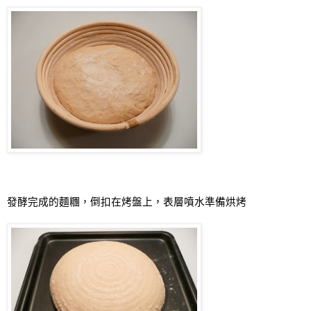
發酵完成的麵糰，倒扣在烤盤上，表層噴水準備烘烤