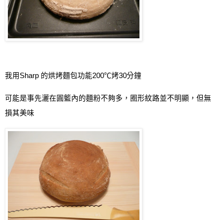
我用
Sharp
的烘烤麵包功能
200
℃烤
30
分鐘
可能是事先灑在圓籃內的麵粉不夠多，圈形紋路並不明顯，但無
損其美味