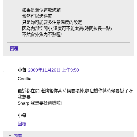
如果是類似這款烤箱
當然可以烤餅乾
只是妳可能要多注意溫度的設定
因為內部空間小,溫度可不能太高(時間拉長一點)
不然會外焦內不熟喔!
回覆
小每
2009年11月26日 上午9:50
Cecillia:
最近都在問,老烤箱你甚時候要壞掉,麵包機你甚時候要掛了呀.
我想要
Sharp,我想要揉麵機啦!
小每
回覆
回覆