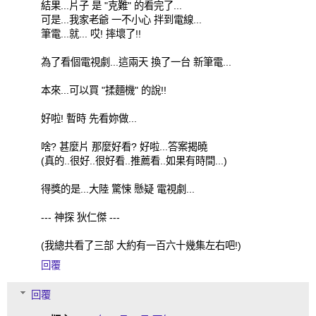
結果...片子 是 "克難" 的看完了...
可是...我家老爺 一不小心 拌到電線...
筆電...就... 哎! 摔壞了!!
為了看個電視劇...這兩天 換了一台 新筆電...
本來...可以買 "揉麵機" 的說!!
好啦! 暫時 先看妳做...
啥? 甚麼片 那麼好看? 好啦...答案揭曉
(真的..很好..很好看..推薦看..如果有時間...)
得獎的是...大陸 驚悚 懸疑 電視劇...
--- 神探 狄仁傑 ---
(我總共看了三部 大約有一百六十幾集左右吧!)
回覆
回覆