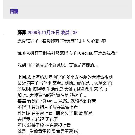
回覆
蘇菲
2009年11月25日 凌晨2:35
總算忙完了...看到妳的 "新玩具" 很叫人 心動 喔!
蘇菲大概有三個禮拜沒來留言了! Cecillia 有想念我嗎?
說到 "忙" 還真是不好意思...其實是這樣的...
上回,去上海訪友時 買了許多朋友推薦的大陸電視劇
最近這陣子 "卯" 起來看...劇情...實在是... 太精采了!
所以呀! 搞得我 生活作息 大亂 (眼袋 都出來了...)
加上...大陸貨 "品質" 實在是 糟透了...
每每 看到正 "緊張" ... 竟然...就讀不到聲音
不得已 只好把片子放在筆電上看
可是呢 在筆電上看...時間久了 眼睛 好累
害得我 老花眼 更花了...
所以 就接了線 連在電視上看
就是...影像看電視 聲音靠筆電 啦...