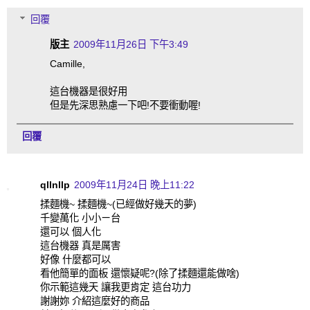
回覆
版主
2009年11月26日 下午3:49
Camille,
這台機器是很好用
但是先深思熟慮一下吧!不要衝動喔!
回覆
qllnllp
2009年11月24日 晚上11:22
揉麵機~ 揉麵機~(已經做好幾天的夢)
千變萬化 小小ㄧ台
還可以 個人化
這台機器 真是厲害
好像 什麼都可以
看他簡單的面板 還懷疑呢?(除了揉麵還能做啥)
你示範這幾天 讓我更肯定 這台功力
謝謝妳 介紹這麼好的商品