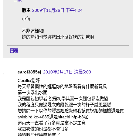
版主
2009年11月26日 下午4:24
小每
不能這樣啦!
妳的烤箱也幫妳烤出那麼好吃的餅乾啊
回覆
carol3855ej
2010年2月17日 清晨5:09
Cecillia您好
每天都習慣性的逛逛你的地盤看看有什麼新玩具
第一次浮出水面
我是麵包初學者,說是初學其實一次麵包都沒做過
我的程度只做過幾次的餅乾跟一次的杯子戚風蛋糕
想請問一下以你的豐富經驗覺得我該買祝組麵糰機還是買
twinbird kc-4635還是hitachi hfp-b3呢
這兩天一直看了好多就是拿不定主意
我每次做的份量都不會很多
請給我些建議麻煩您了