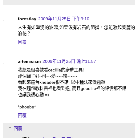
forestlay
2009年11月25日 下午3:10
人生有如洶湧的波濤,如果沒有岩石的阻擋，怎能激起美麗的
浪花？
回覆
artemisism
2009年11月25日 晚上11:57
我總是很喜歡看cecillia的廚房工具!
那個鍋子好~可~~愛~~~唷~~~~
看起來這台kneader很不錯, 以中種法來做麵糰
我在麵包教科書裡也看到過, 而且goodlife裡的評價都不錯
也讓我很心動 =)
*phoebe*
回覆
回覆