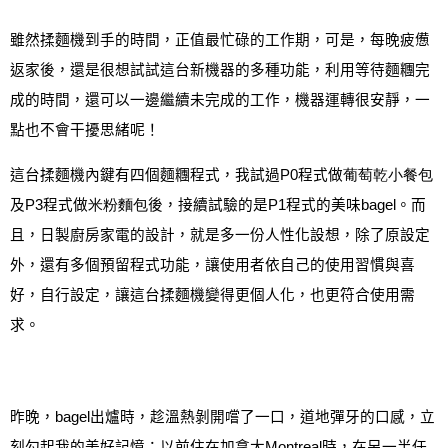
雖然揉麵機到手的時間，正值最忙碌的工作期
，可是，每晚疲憊
返家後，還是很想試試這台新機器的多種功能，利用等待麵糰完
成的時間，還可以一邊繼續未完成的工作，機器運轉很安靜，一
點也不會干擾思緒呢！
這台揉麵機內鍵有四個麵糰程式，我試過
P0
程式做
葡萄
乾小
餐包
及
P3
程式做
米
粉麵包
後，接續試驗的是
P1
程式的美味
bagel
。而
且，
日製廚房家電的設計，就是多一份人性化設想，除了原設定
外，還有多個預留程式功能，讓使用者依自己的使用習慣與喜
好，自行設定，讓這台揉麵機變得更個人化，也更符合使用需
求。
昨晚，
bagel
出爐時
，趁溫熱剝開嚐了一口，道地彈牙的口感，立
刻勾起我的美好記憶：
以前住在加拿大
Montreal
時，在另一半任