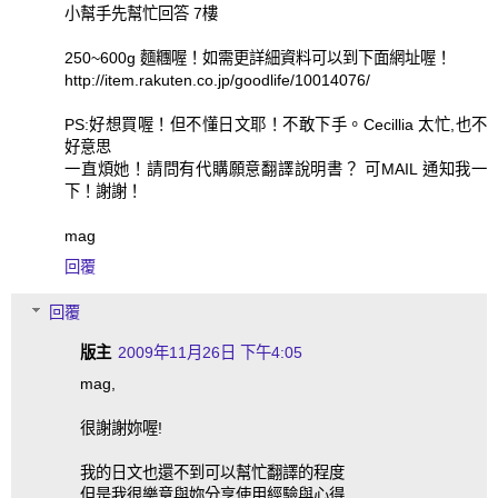
小幫手先幫忙回答 7樓
250~600g 麵糰喔！如需更詳細資料可以到下面網址喔！
http://item.rakuten.co.jp/goodlife/10014076/
PS:好想買喔！但不懂日文耶！不敢下手。Cecillia 太忙,也不
好意思
一直煩她！請問有代購願意翻譯說明書？ 可MAIL 通知我一
下！謝謝！
mag
回覆
回覆
版主
2009年11月26日 下午4:05
mag,
很謝謝妳喔!
我的日文也還不到可以幫忙翻譯的程度
但是我很樂意與妳分享使用經驗與心得