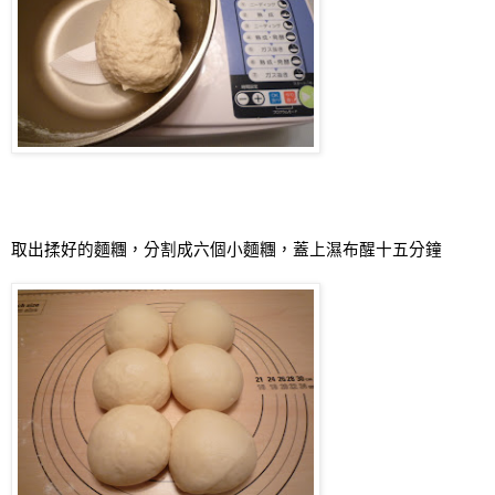
取出揉好的麵糰
，分割成六個小麵糰，蓋上濕布醒十五分鐘