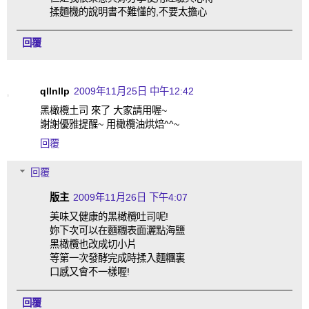
揉麵機的說明書不難懂的,不要太擔心
回覆
qllnllp
2009年11月25日 中午12:42
黑橄欖土司 來了 大家請用喔~
謝謝優雅提醒~ 用橄欖油烘焙^^~
回覆
回覆
版主
2009年11月26日 下午4:07
美味又健康的黑橄欖吐司呢!
妳下次可以在麵糰表面灑點海鹽
黑橄欖也改成切小片
等第一次發酵完成時揉入麵糰裏
口感又會不一樣喔!
回覆