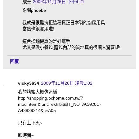
版主
2009年11月26日 下午4:21
謝謝phoebe
我就是很難抗拒這種真正日本製的廚房用具
當然也很實用啦!
這台揉麵機真的是好幫手
尤其是做小餐包,麵包內部的質地真的很讓人驚喜呢!
回覆
vicky3634
2009年11月26日 凌晨1:02
我的烤箱大概像這樣
http://shopping.pchome.com.tw/?
mod=item&func=exhibit&IT_NO=ACAC0C-
A43839214&c=A05
只有上下火~
跟時間~