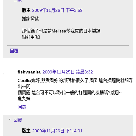
版主
2009年11月26日 下午3:59
謝謝黛黛
那個鍋子也是請Melissa幫我買的日本製鍋
很好用呢!
回覆
fishvsanita
2009年11月25日 凌晨3:32
Cecillia妳好,默默看妳的部落格很久了,看到這台揉麵機就想浮
出來問
個問題,這台可不可以取代一般的打麵團的機器嗎?感恩~
魚丸妹
回覆
回覆
版主
2009年11月26日 下午4:01