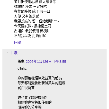
並且把使用心得 供大家參考
妳做的 杯勾 ㄧ定好吃
在忙碌時候 餓了 咬一口
方便 又有飽足感
我要芝麻的 留ㄧ個給我喔 ^^~
今天要試做~ 黑橄欖土司..
謝謝你 敎我使用 橄欖油
不然我以為 用奶油呢
回覆
回覆
版主
2009年11月26日 下午3:55
qllnllp,
妳的麵包機經濟效益真的超高
每天都能變化出新鮮美味的麵包
實在很厲害!
妳也買了調理機啊?
相信妳也會善加使用的
期待妳的分享喔!