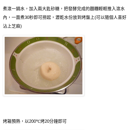
煮滾一鍋水，加入兩大匙砂糖，把發酵完成的麵糰輕輕推入滾水
內，一面煮
30
秒即可撈起
，瀝乾水份放到烤盤上
(
可以隨個人喜好
沾上芝麻
)
烤箱預熱，
以
200
℃
烤
20
分鐘即可