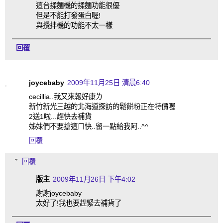
這台揉麵機的揉麵功能很優
但是不能打發蛋白喔!
與攪拌機的功能不太一樣
回覆
joycebaby
2009年11月25日 清晨6:40
cecillia..我又來報好康ㄌ
新竹新光三越的北海道探訪的鬆餅粉正在特價喔
2送1啦...趕快去補貨
姊妹們不要搶這ㄇ快..留一點給我阿..^^
回覆
回覆
版主
2009年11月26日 下午4:02
謝謝joycebaby
太好了!我也要趕緊去補貨了