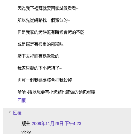
因為我下禮拜就要回家試做看看~
所以先從網路找一個類似的~
但是我家的烤餅乾有時候會烤的不乾
或是還是有很重的麵粉味
壓下去裡面有點軟軟的
我家只擺的下小烤箱了~
再買一個我媽應該會把我殺掉
哈哈~所以想要有小烤箱也能做的麵包蛋糕
回覆
回覆
版主
2009年11月26日 下午4:23
vicky