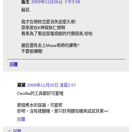
版主
2009年11月26日 下午3:58
蘇菲,
我才在想妳怎麼消失這麼久呢!
原來是在K神探狄仁傑啊
看來為了看這部電視劇的代價很高,哈哈
最近還有去上Masa老師的課嗎?
不要偷懶喔!
回覆
黛黛
2009年11月25日 凌晨2:57
Cecillia的工具都好可愛哦
那個煮水的容器，可愛耶
好吧，沒有揉麵機，那只好用麵包機來試試貝果><
回覆
回覆