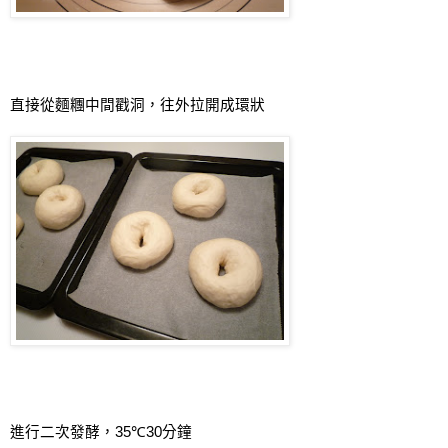
直接從麵糰中間戳洞，往外拉開成環狀
進行二次發酵，
35
℃
30
分鐘