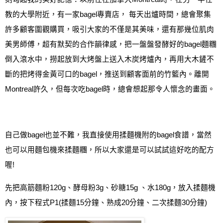
教的大學附近，有一家
bagel
專賣店，
每天出爐時間，
總會聚集
許多顧客圍觀購買，吸引大家的不僅是其美味
，還有那幾位肌肉
美男師傅，超有默契的合作韻律感，把一盤盤發酵好的
bagel
麵糰
倒入滾水中，撈起放到大烤盤上送入木炭烤爐內，再用大木鏟不
斷的把烤得金黃可口的
bagel
，
推送到顧客面前的竹籃內
。離開
Montreal許久，
但每次吃
bagel
時，總會想起那令人懷念的畫面。
自己做
bagel
也並不難，我直接使用揉麵機附的
bagel
食譜
，當然
也可以
用麵包機來揉麵糰
，所以大家還是可以試試這好吃的配方
喔
!
先把高筋麵粉
120g
、酵母粉
3g
、砂糖
15g
、水
180g
，放入揉麵機
內，
按下程式
P1(
揉麵
15
分鐘、熟成
20
分鐘、二次揉麵
30
分鐘
)