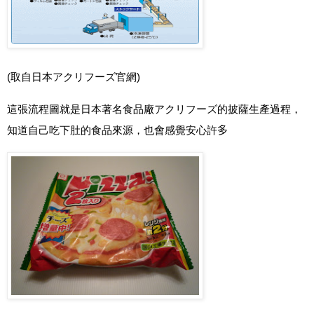
(取自日本
アクリフーズ
官網)
這張流程圖就是日本著名食品廠
アクリフーズ的披薩生產過程
，
知道自己吃下肚的食品來源，也會感覺安心許
多