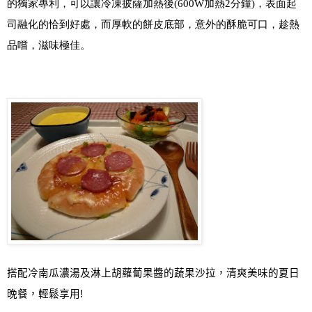
的獨家專利，可以讓冷凍披薩加熱後
(600W
加熱
2
分鐘
)
，表面起
司融化的恰到好處，而厚軟的餅皮底部
，
意外的酥脆可口
，趁熱
品嚐，滋味極佳。
搭配冷南瓜濃湯及淋上胡蘿蔔果醬的蔬果沙拉，清爽美味的夏日
晚餐，輕鬆享用
!