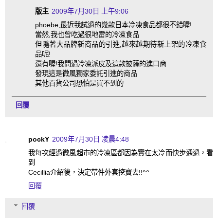
版主
2009年7月30日 上午9:06
phoebe,最近我試過的幾款日本冷凍食品都很不錯喔!
當然,我也曾吃過很地雷的冷凍食品
但隨著大品牌新商品的引進,越來越期待新上架的冷凍食
品呢!
還有喔!我問過冷凍派皮及這款披薩的進口商
發現這是微風獨家委託引進的商品
其他百貨公司恐怕是買不到的
回覆
pockY
2009年7月30日 凌晨4:48
我每次經過微風超市的冷凍區都因為實在太冷而快步通過，看
到
Cecillia介紹後，決定帶件外套挖寶去!!^^
回覆
回覆