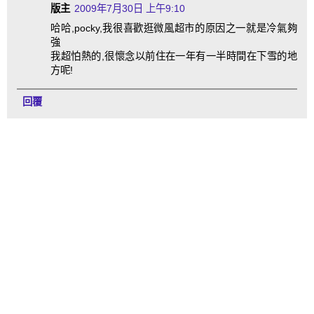
版主
2009年7月30日 上午9:10
哈哈,pocky,我很喜歡逛微風超市的原因之一就是冷氣夠
強
我超怕熱的,很懷念以前住在一年有一半時間在下雪的地
方呢!
回覆