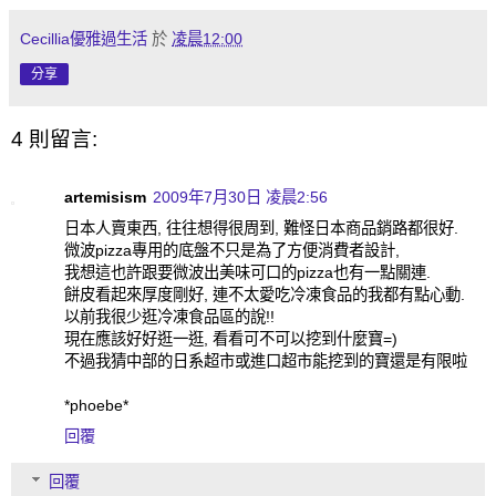
Cecillia優雅過生活
於
凌晨12:00
分享
4 則留言:
artemisism
2009年7月30日 凌晨2:56
日本人賣東西, 往往想得很周到, 難怪日本商品銷路都很好.
微波pizza專用的底盤不只是為了方便消費者設計,
我想這也許跟要微波出美味可口的pizza也有一點關連.
餅皮看起來厚度剛好, 連不太愛吃冷凍食品的我都有點心動.
以前我很少逛冷凍食品區的說!!
現在應該好好逛一逛, 看看可不可以挖到什麼寶=)
不過我猜中部的日系超市或進口超市能挖到的寶還是有限啦
*phoebe*
回覆
回覆