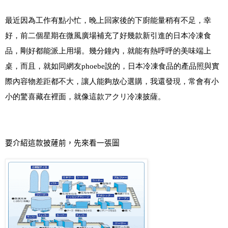
最近因為工作有點小忙，晚上回家後的下廚能量稍有不足，幸
好，前二個星期在微風廣場補充了好幾款新引進的日本冷凍食
品，剛好都能派上用場。幾分鐘內，就能有熱呼呼的美味端上
桌，而且，就如同網友phoebe說的，日本冷凍食品的產品照與實
際內容物差距都不大，讓人能夠放心選購，我還發現，常會有小
小的驚喜藏在裡面，就像這款
アクリ冷凍披薩
。
要介紹這款披薩前，先來看一張圖