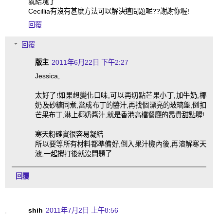
就結塊了
Cecillia有沒有甚麼方法可以解決這問題呢??謝謝你喔!
回覆
回覆
版主
2011年6月22日 下午2:27
Jessica,
太好了!如果想變化口味,可以再切點芒果小丁,加牛奶,椰
奶及砂糖同煮,當成布丁的醬汁,再找個漂亮的玻璃盤,倒扣
芒果布丁,淋上椰奶醬汁,就是香港高檔餐廳的昂貴甜點喔!
寒天粉確實很容易凝結
所以要等所有材料都準備好,倒入果汁機內後,再溶解寒天
液,一起攪打後就沒問題了
回覆
shih
2011年7月2日 上午8:56