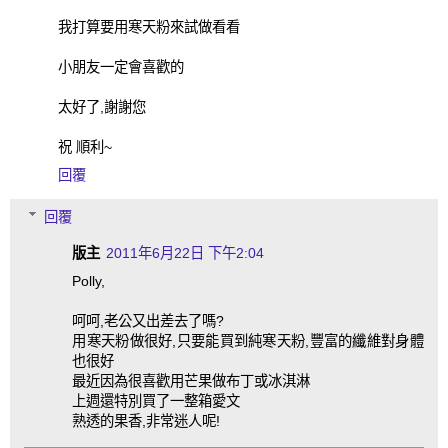
我打算要用寒天粉來試做看看
小朋友一定會喜歡的
太好了,謝謝您
祝 順利~
回覆
回覆
版主
2011年6月22日 下午2:04
Polly,
呵呵,老公又出差去了嗎?
用寒天粉做很好,只要能買到純寒天粉,豐富的纖維對身體
也很好
最近因為很喜歡用芒果做布丁或冰淇淋
上週還特別買了一整箱愛文
熟透的果香,非常迷人呢!