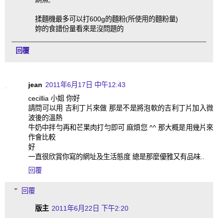
揉麵機最多可以打600g的麵粉(所使用的麵粉量)
妳的食譜份量看來是沒問題的
回覆
jean
2011年6月17日 中午12:43
cecillia 小姐 你好
請問可以用 吉利丁片來做 那是不是將泡軟的吉利丁片加入微
波後的溫熱
牛奶中拌勻再和芒果肉打勻即可 麻煩您 ^^ 那大概是用幾片來
作會比較
好
一直很欣賞你寫的網址及生活態度 總是那麼優雅又有品味..
回覆
回覆
版主
2011年6月22日 下午2:20