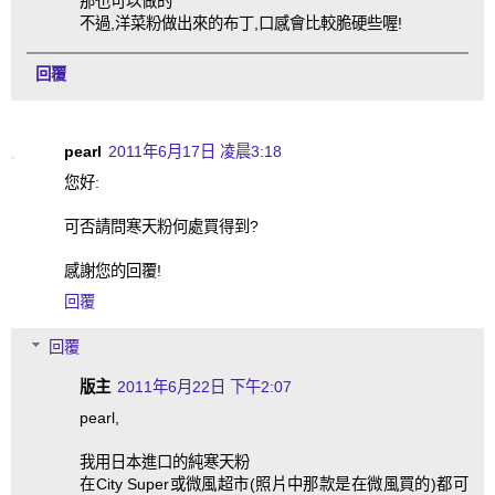
那也可以做的
不過,洋菜粉做出來的布丁,口感會比較脆硬些喔!
回覆
pearl
2011年6月17日 凌晨3:18
您好:
可否請問寒天粉何處買得到?
感謝您的回覆!
回覆
回覆
版主
2011年6月22日 下午2:07
pearl,
我用日本進口的純寒天粉
在City Super或微風超市(照片中那款是在微風買的)都可