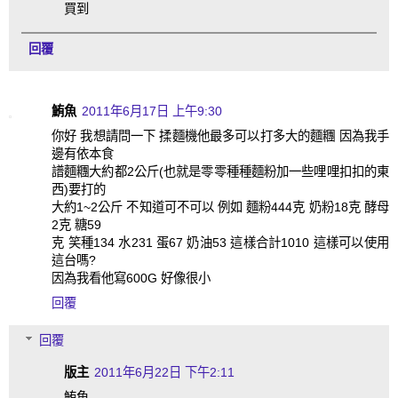
買到
回覆
鮪魚
2011年6月17日 上午9:30
你好 我想請問一下 揉麵機他最多可以打多大的麵糰 因為我手
邊有依本食
譜麵糰大約都2公斤(也就是零零種種麵粉加一些哩哩扣扣的東
西)要打的
大約1~2公斤 不知道可不可以 例如 麵粉444克 奶粉18克 酵母
2克 糖59
克 笑種134 水231 蛋67 奶油53 這樣合計1010 這樣可以使用
這台嗎?
因為我看他寫600G 好像很小
回覆
回覆
版主
2011年6月22日 下午2:11
鮪魚,