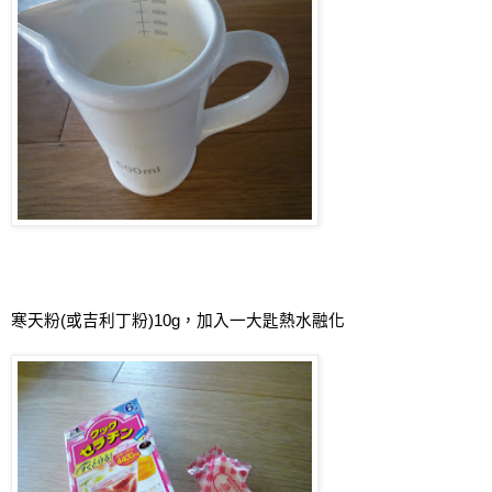
寒天粉
(
或吉利丁粉
)10g
，
加入一大匙熱水融化