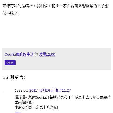
津津有味的品嚐著，我相信，花田一家在台灣溫馨團聚的日子應
該不遠了
!
Cecillia優雅過生活
於
凌晨12:00
分享
15 則留言:
Jessica
2011年6月16日 晚上11:27
讚讚讚~謝謝Cecillia介紹這芒果布丁，我馬上去市場買兩顆芒
果來做!相信
小朋友看到一定馬上吃光光!