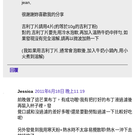
jean,
很謝謝妳喜歡我的分享
吉利丁片請用4片(約等於10g的吉利丁粉)
對的,吉利丁片要先用冷水泡軟,再加入溫熱牛奶中拌勻,如
果發現沒有完全溶解,請再以微波加熱一下
(我如果用吉利丁片,通常會泡軟後,加入牛奶小鍋內,用小
火煮到溶解)
回覆
Jessica
2011年6月18日 晚上11:19
前晚做了這芒果布丁，有成功喔!我有把打好的布丁液過濾後
再裝入杯子裡，發
覺口感和沒過濾的差好多喔!還是要勤勞點過濾一下比較好吃
呢!
另外發覺到我用寒天粉+熱水時不太容易攪散耶!熱水一沖下去