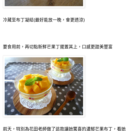
冷藏至布丁凝結
(
最好能放一晚
，會更透涼
)
要食用前，再切點新鮮芒果丁擺置其上，口感更甜美豐富
前天，特別為花田老師做了這款讓她驚喜的濃郁芒果布丁，看她