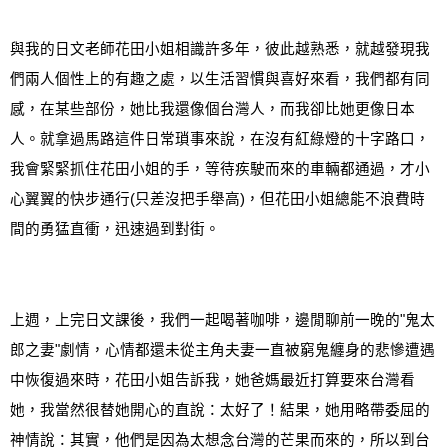
與我的日文老師花田小姐相識許多年，彼此越熟悉
，
就越發現我
們兩人個性上的有趣之處
，以生活習慣與喜好來看，我們都有同
感，在某些部份，她比我還像個台灣人，而我卻比她更像日本
人。就拿過馬路這件日常瑣事來說，在沒有紅綠燈的十字路口，
我會緊緊抓住花田小姐的手，等待疾駛而來的車輛都通過，才小
心翼翼的快步通行
(
只差沒把手舉高
)
，但花田小姐總能不浪費時
間的勇猛直衝，迅速過到對街。
上週，上完日文課後，我們一起喝著咖啡
，
邊閒聊前一晚的
"
鬼太
郎之妻
"
劇情，心情都還未從主角夫妻一直被窮鬼纏身的悲慘遭遇
中恢復過來時，花田小姐告訴我，她爸媽最近打算要來台灣看
她，我當然很替她開心的直說
：
太好了
！結果，她用略帶委屈的
神情說：其實，他們是因為太想念台灣的芒果而來的，所以到台