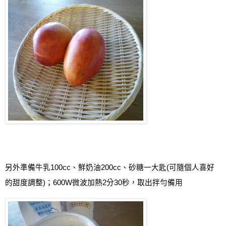
另外準備牛乳
100cc
、鮮奶油
200cc
、砂糖一大匙
(
可隨個人喜好
的甜度調整
)
；
600W
微
波加熱
2
分
30
秒
，取出拌勻備用