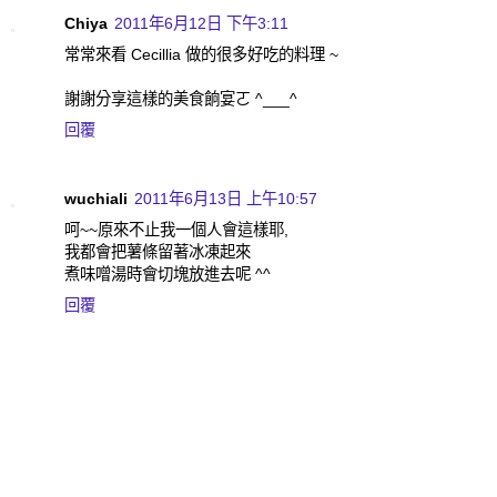
Chiya
2011年6月12日 下午3:11
常常來看 Cecillia 做的很多好吃的料理 ~
謝謝分享這樣的美食餉宴ㄛ ^___^
回覆
wuchiali
2011年6月13日 上午10:57
呵~~原來不止我一個人會這樣耶,
我都會把薯條留著冰凍起來
煮味噌湯時會切塊放進去呢 ^^
回覆