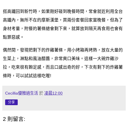
搭高鐵回到新竹時，如果剛好碰到晚餐時間，常會就近利用全台
高鐵內
，
無所不在的摩斯漢堡
，買兩份套餐回家當晚餐，但為了
身材考量，附餐的薯條總會剩下來，就算放到隔天再食用也會有
點罪惡感。
偶然間，發現把剩下的炸雞薯條，用小烤箱再烤熱，放在大量的
生菜上，淋點和風油醋醬
，非常爽口美味。這樣一大碗炸雞沙
拉，吃來很有飽足感，而且口感出奇的好，下次有剩下的炸雞薯
條時，可以試試這樣吃喔
!
Cecillia優雅過生活
於
凌晨12:00
分享
2 則留言: