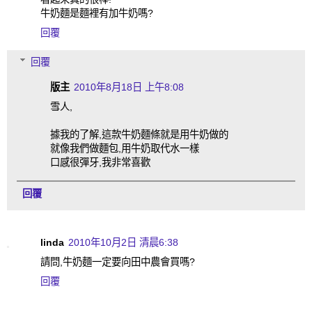
牛奶麵是麵裡有加牛奶嗎?
回覆
回覆
版主
2010年8月18日 上午8:08
雪人,
據我的了解,這款牛奶麵條就是用牛奶做的
就像我們做麵包,用牛奶取代水一樣
口感很彈牙,我非常喜歡
回覆
linda
2010年10月2日 清晨6:38
請問,牛奶麵一定要向田中農會買嗎?
回覆