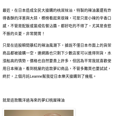
最近
，
在日本造成全民大搶購的
桃屋
辣油
，特製的辣油裏還有炸
得香酥的洋蔥與大蒜，標榜看起來很辣
，
可是只是小辣的辛香口
感
，不管是配飯或當成佐餐沾醬，都好吃的不得了，尤其是食慾
不振的炎夏，非常開胃！
只是在這股瞬間暴紅的辣油風潮下，據說不僅日本市面上的貨架
商品都被搶購一空，連網路也只剩下少數店家可以進得到貨，水
漲船高的情勢，價格也自然要貴上許多，但因為平常我就喜歡使
用日本辣油，看到桃屋的這款夢幻商品，不管多難買也要試試，
終於，上個月託
Leanne
幫
我從日本樂天搶購到了幾瓶。
就是這款飄洋過海來的夢幻桃屋辣油