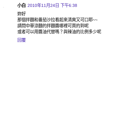
小白
2010年11月24日 下午6:38
妳好
那個拌麵和番茄沙拉看起來清爽又可口耶~~
請問中華涼麵的拌麵醬哪裡可買的到呢
或者可以用醬油代替嗎？與辣油的比例多少呢
回覆