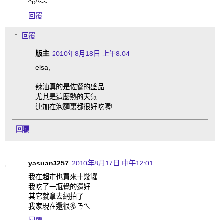
^o^~~
回覆
回覆
版主
2010年8月18日 上午8:04
elsa,
辣油真的是佐餐的盛品
尤其是這麼熱的天氣
連加在泡麵裏都很好吃喔!
回覆
yasuan3257
2010年8月17日 中午12:01
我在超市也買來十幾罐
我吃了一瓶覺的還好
其它就拿去網拍了
我家現在還很多ㄋㄟ