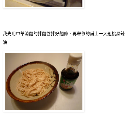
我先用中華涼麵的拌麵醬拌好麵條，再奢侈的舀上一大匙桃屋辣
油