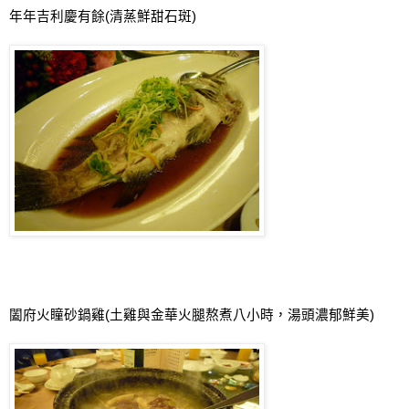
年年吉利慶有餘
(
清蒸鮮甜石斑
)
闔府火瞳砂鍋雞
(
土雞與金華火腿熬煮八小時，湯頭濃郁鮮美
)