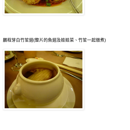
鵬程芽白竹笙翅
(
整片的魚翅及娃娃菜
、
竹笙一起燉煮
)