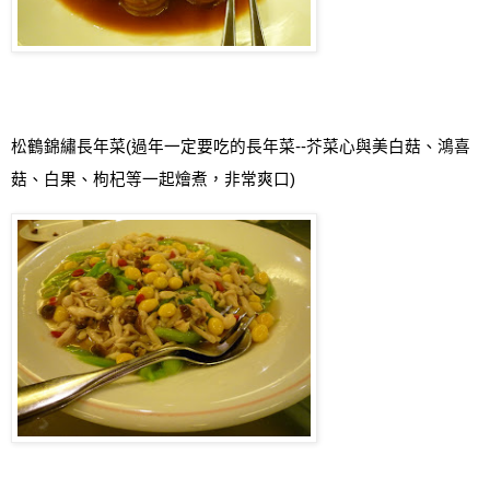
松鶴錦繡長年菜
(
過年一定要吃的長年菜
--
芥菜心與美白菇
、
鴻喜
菇
、
白果
、
枸杞等一起燴煮
，
非常爽口
)