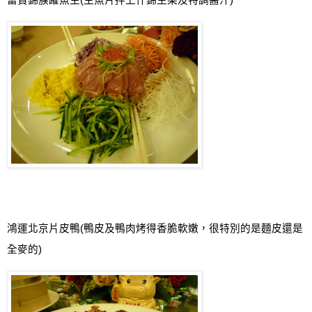
富貴錦簇躍魚生
(
生魚片拌上什錦生菜及特調醬汁
)
鴻運北京片皮鴨
(
鴨皮及鴨肉烤得香脆軟嫩，很特別的是麵皮還是
全麥的
)