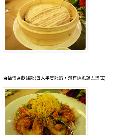
百福怡香獻蟠龍
(
每人半隻龍蝦，還有酥脆鍋巴墊底
)