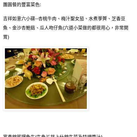
團圓餐的豐富菜色
:
吉祥如意六小碟
--
杏桃牛肉、梅汁聖女茄
、
水煮荸薺
、
芝香豆
魚
、
金沙杏鮑菇
、
瓜人吻仔魚
(
六道小菜做的都很用心，非常開
胃
)