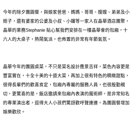
今年的除夕團圓餐
，
與娘家爸
爸
、
媽
媽
、哥
哥
、
嫂
嫂
、
弟弟及小
姪子，還有婆家的公婆及小叔
、
小嬸等一家人
在晶華酒店團聚
，
晶華的業務
Stephanie
貼心幫我們安排在一樓晶華會的包廂，十
六人的大桌子，熱鬧氣派，也佈置的非常有年節氣氛。
晶華今年的團圓桌菜，不只是菜名設計應景吉祥，菜色內容更是
豐富實在，十全十美的十道大菜，再加上很有特色的精緻甜點，
很得長輩們的歡喜肯定，包廂內專屬的服務人員
，
也很殷勤親
切，更驚喜的是，飯店邀請來包廂內表演的魔術師，是非常知名
的專業演出者，逗得大人小孩們驚訝歡呼聲連連，為團圓餐增加
娛樂歡欣。