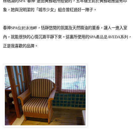
棕梠湖的
SPA”
春神
”
是由黃雅岷所經營的，五年級生對於黃雅岷應還有印
象，她與況明潔的
「
城市少女
」
組合曾紅過好一陣子
。
春神
SPA位於泳池畔
，恬靜悠閒的氛圍及天然精油的薰香，讓人一進入室
內，就能很快的心情沉澱平靜下來
。
這裏
所使用的
SPA產品是AVEDA系列
，
正是我喜歡的品牌
。