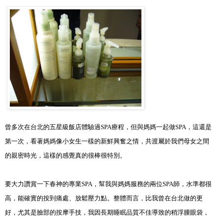
曾多次在台北的五星級飯店體驗過
SPA療程
，但與
媽媽一起做
SPA
，這還是
第一次，看著媽媽像小女生一樣的新鮮興奮之情，共渡屬於我們母女之間
的親密時光，這樣的感覺真的很棒很特別
。
要大力讚賞一下春神的專業
SPA
，幫我與媽媽服務的兩位
SPA
師，水準都很
高，能確實的按到痛處
、
放鬆壓力點
。整體而言
，
比我曾在台北做的更
好
，尤其是臉部的按摩手技，我因長期睡眠品質不佳導致的稍浮腫眼袋，