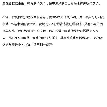
竟在療程結束後，神奇的消失了，鏡中素顏的自己看起來神采明亮多了
。
不過
，
習慣傳統指壓按摩的爸爸
，覺得
SPA
力道較不夠
。另一半與哥哥則很
享受
SPA結束後的蒸汽浴
，嫂嫂的
SPA
初體驗感覺也還不錯，只有小姪子因
為年紀小，我們沒幫他預約療程，他在現場直嚷著他學校功課壓力也很
大，他也要
SPA
解壓
。春神的服務人員說
，其實小孩也可以做
SPA
，她們曾
做過年紀最小的小孩，還不到一歲呢
!