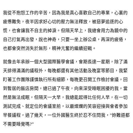
我從不抱怨工作的辛苦，因為我是真心喜歡自己的專業，心裏的
疲憊難免，夜半因求好心切的壓力無法釋放，被惡夢追逐的心
慌，也會讓我不自主的掉淚
。但隔天早上
，我總會用力為鏡中的
自己打氣再出發，說也神奇，只要一坐上辦公桌，再深的疲倦，
也都會突然消失於無形，精神亢奮的繼續迎戰
。
就像去年承辦一個大型國際醫學會議
，會期長達一星期，除了滿
天排得滿滿的議程外，每晚都還有其他活動及晚宴等節目，我緊
盯著工作團隊謹慎執行所有細節，每晚更召開工作檢討會議，回
到暫居的飯店房間，總已過了午夜，向來深受睡眠困擾的我，當
然是無法成眠，但隔天一大早，我總能起得比任何人早，在一切
測試完成
、
就定位的會議室前，以最燦爛的笑容迎接與會者參加
早餐議程，過了幾天，一位外國醫生終於忍不住問我，
”
妳難道都
不需要睡覺嗎
?”