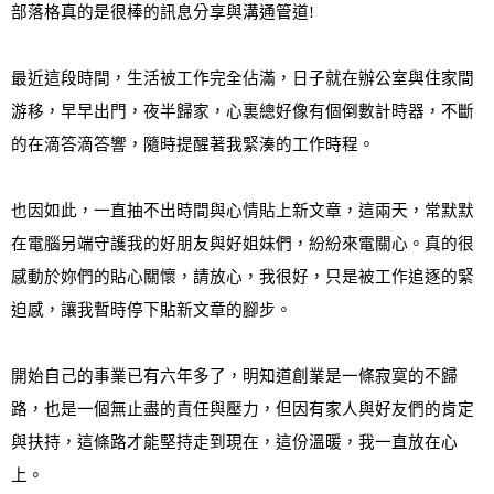
部落格真的是很棒的訊息分享與溝通管道
!
最近這段時間
，
生活被工作完全佔滿
，日子就在辦公室與住家間
游移，早早出門，夜半歸家，心裏總好像有個倒數計時器，不斷
的在滴答滴答響，隨時提醒著我緊湊的工作時程
。
也因如此，一直抽不出時間與心情貼上新文章，這兩天，常默默
在電腦另端守護我的好朋友與好姐妹們，紛紛來電關心
。真的很
感動於妳們的貼心關懷
，請
放心
，我很好，只是被工作追逐的緊
迫感，讓我暫時停下貼新文章的腳步
。
開始自己的事業已有六年多了
，明知道創業是一條寂寞的不歸
路，也是一個無止盡的責任與壓力，但因有家人與好友們的肯定
與扶持，這條路才能堅持走到現在，這份溫暖，我一直放在心
上
。