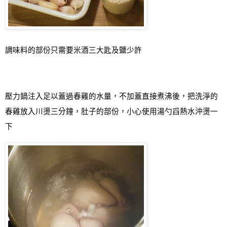
調味料的部份只需要米酒三大匙及鹽少許
壓力鍋注入足以蓋過春雞的水量，不加蓋直接煮沸後，把洗淨的
春雞放入川燙三分鐘，肚子的部份，小心使用湯勺舀熱水沖燙一
下