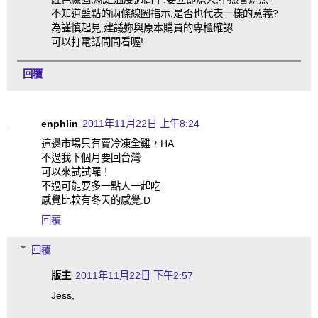
不知道藍點的兩條線圈指示,是否也代表一樣的意義?
為謹慎起見,建議妳與原本購買的專櫃確認
可以打電話問問看喔!
回覆
enphlin
2011年11月22日 上午8:24
這邊市場只有賣冷凍全雞，HA
不過我下個月要回台灣
可以來試試囉！
不過可能要多一點人一起吃
感覺比較有冬天的感覺:D
回覆
回覆
版主
2011年11月22日 下午2:57
Jess,