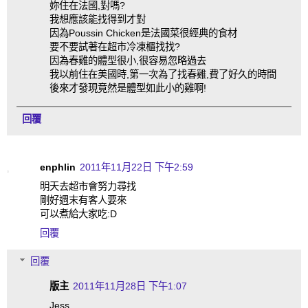
妳住在法國,對嗎?
我想應該能找得到才對
因為Poussin Chicken是法國菜很經典的食材
要不要試著在超市冷凍櫃找找?
因為春雞的體型很小,很容易忽略過去
我以前住在美國時,第一次為了找春雞,費了好久的時間
後來才發現竟然是體型如此小的雞啊!
回覆
enphlin
2011年11月22日 下午2:59
明天去超市會努力尋找
剛好週末有客人要來
可以煮給大家吃:D
回覆
回覆
版主
2011年11月28日 下午1:07
Jess,