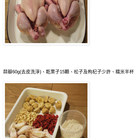
蒜瓣
60g(
去皮洗淨
)
、乾栗子
15
顆、松子及枸杞子少許、糯米半杯