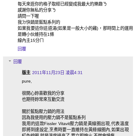
每天來逛你的格子取經已經變成我最大的樂趣ㄋ
感謝你無私的分享ㄋ
請問一下喔
我ㄉ快鍋是藍點系列的
如果我要這你這道湯(如果是一般大小的雞)，那時間上的運用
是轉小伙維持在1條
線內主15分ㄇ
回覆
回覆
版主
2011年11月23日 凌晨4:31
pure,
很開心妳喜歡我的分享
也期待妳常來互動交流
關於藍點壓力鍋的用法
因為我使用的壓力鍋不是藍點系列
我用的這款Fissler Vitavit壓力鍋是黃線圈出現,代表溫度
即將到達設定,烹煮時要一直維持在黃綠線圈內,如果出現
紅色線圈,就是溫度過高了,要立即熄火,不然會燒焦