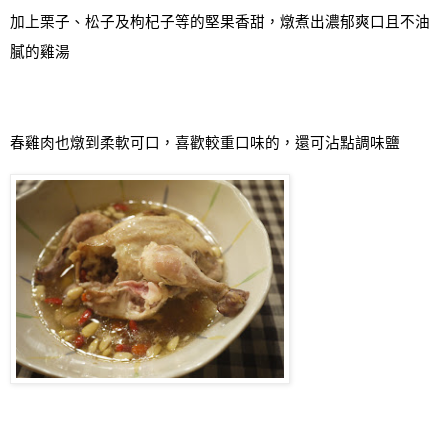
加上栗子
、
松子及枸杞子等的堅果香甜，燉煮出濃郁爽口且不油
膩的雞湯
春雞肉也燉到柔軟可口，喜歡較重口味的，還可沾點調味鹽