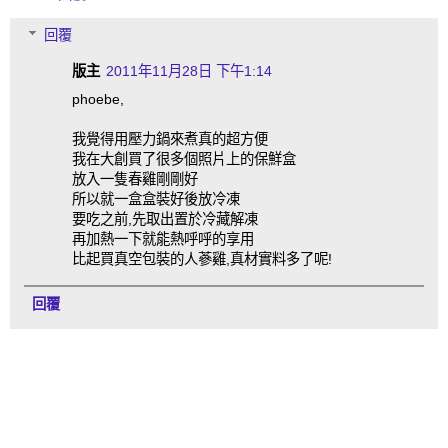
回覆
版主
2011年11月28日 下午1:14
phoebe,
我覺得用壓力鍋來煮真的超方便
我在大創買了很多個照片上的保鮮盒
放入一隻春雞剛剛好
所以就一盒盒裝好後放冷凍
要吃之前,先取出置於冷藏解凍
再加熱一下就能熱呼呼的享用
比起買真空包裝的人蔘雞,真材實料多了呢!
回覆