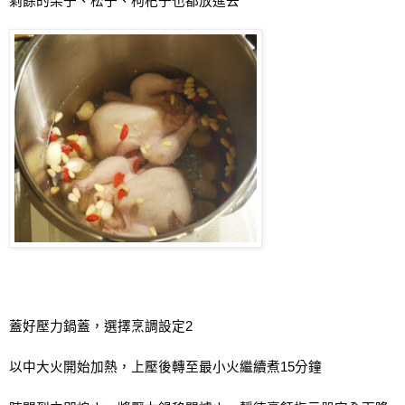
剩餘的栗子、松子、枸杞子也都放進去
蓋好壓力鍋蓋，
選擇烹調設定
2
以中大火開始加熱，上壓後轉至最小火繼續煮
15
分鐘