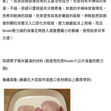
素」，這是蒜頭發揮效用的主要活性成分，也是特有辛辣味的來
源。不過，蒜頭只要經過充分燉煮後，刺激的辛辣味就會降低，
而煮到軟綿的蒜瓣，吃來更有如馬鈴薯般的鬆軟。想輕鬆把蒜頭
燉到顆粒完整又入口即化的程度，壓力鍋最能派上用場，而且
fissler
壓力鍋的容量足夠放入兩隻體雞小的春雞，使用起來非常
方便！
蒜頭栗子糯米雞湯的材料
(
我使用的是
fissler
六公升容量的壓力
鍋
):
春雞兩隻
(
春雞在大型超市或進口食材網站上購買得到
)