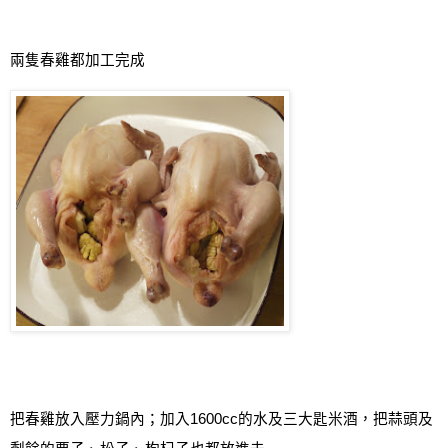
兩隻春雞都加工完成
把春雞放入壓力鍋內
；
加入
1600cc
的水及三大匙米酒，把蒜頭及