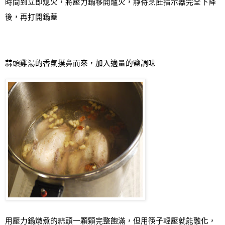
時間到立即熄火，將壓力鍋移開爐火，靜待烹飪指示器完全下降
後，再打開鍋蓋
蒜頭雞湯的香氣撲鼻而來
，加入適量的鹽調味
用壓力鍋燉煮的蒜頭一顆顆完整飽滿，但用筷子輕壓就能融化，