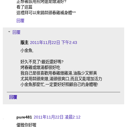
正想著該用煎烤還是燉湯好?
看了這篇
這禮拜可以來鍋蒜頭春雞補身體^^
回覆
回覆
版主
2011年11月22日 下午2:43
小金魚,
好久不見了!最近還好嗎?
烤春雞或燉湯都很好吃
我自己是很喜歡用春雞燉雞湯,油脂少又鮮美
尤其用蒜頭來燉,湯頭很爽口,而且又能增加活力
小金魚那麼忙,一定要好好照顧自己的身體喔!
回覆
pure481
2011年11月22日 凌晨2:12
優雅你好喔