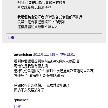
呵呵,可能是因為我喜歡日式飲食
所以感覺會比較清淡些
我是個美食愛好者,所以對各式食物都不排斥
只是一定會掌握淺嚐即止的原則
這樣身體的負擔就不會太大
回覆
artemisism
2011年11月25日 中午12:01
看到這個讓我想到以前在LA吃過的人參雞湯
可惜的是我沒有壓力鍋.
這樣的份量剛剛好ㄝ! 而且一次通通煮起來還可以冷凍
方便多了! 看著照片都好想吃耶 =)
時間過得真的很快, 一晃眼就要年底了
再過不久又要過年了..
*phoebe*
回覆