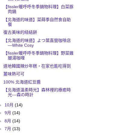
【fissler暖呼呼冬季鍋物料理】白菜豚
肉鍋
【北海道的味道】菜蒔季自然食自助
餐
復古美味的紐結餅
【北海道的味道】よつ葉直營咖啡店
—White Cosy
【fissler暖呼呼冬季鍋物料理】野菜雞
腿湯咖哩
道地韓國辣炒年糕，在家也能吃得到
薑味熱可可
100% 北海道紅豆醬
【北海道溫柔時光】森林裡的療癒時
光---森の時計
►
10月
(14)
►
9月
(14)
►
8月
(14)
►
7月
(13)