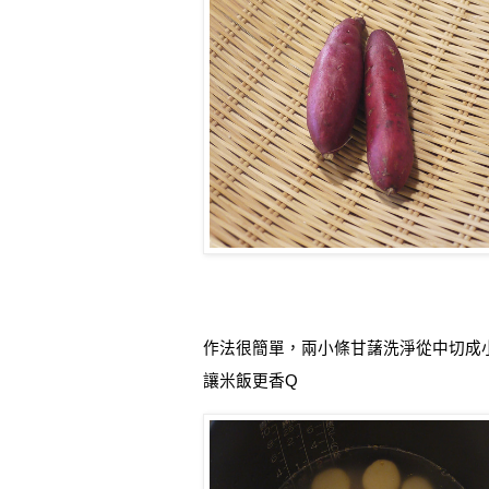
作法很簡單，兩小條甘藷洗淨從中切成
讓米飯更香
Q