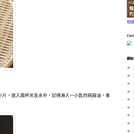
相
Ceci
網誌
►
►
►
►
小片，放入兩杯米及水中，記得淋入一小匙的純麻油，會
►
►
►
►
►