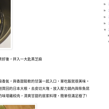
►
►
►
►
▼
煮好後，拌入一大匙黑芝麻
麻香氣，與香甜鬆軟的甘藷一起入口，單吃飯就很美味。
剛買回的日本大根，去皮切大塊，放入壓力鍋內與柴魚昆
的味增雞絞肉，清爽甘甜的居家料理，簡單但滿足極了
!