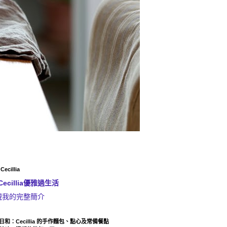
ecillia
Cecillia優雅過生活
視我的完整簡介
日和：Cecillia 的手作麵包、點心及常備餐點