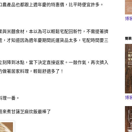
口農產品也都跟上週年慶的特惠價，比平時便宜許多。
博
果與米麵食材，本以為可以輕鬆宅配回新竹，不需提著擠
簡單
處，才知道因為週年慶期間託運貨品太多，宅配時間要三
立刻降到冰點，當下決定直接返家
。
一鼓作氣，再次擠入
的做著居家料理
，
輕鬆舒適多了
！
博
料理一番。
用來煮
甘藷芝麻炊飯最棒了