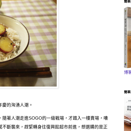
簡單
博
簡單
年慶的洶湧人潮。
，
隨著人潮走進
SOGO
的一級戰場，才踏入一樓賣場，嘈
感不斷襲來，趕緊轉身往復興館超市前進，想選購的是正