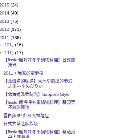
2015
(24)
2014
(40)
2013
(75)
2012
(171)
2011
(166)
►
12月
(16)
▼
11月
(17)
【fissler暖呼呼冬季鍋物料理】日式關
東煮
2011，我家的聖誕樹
【北海道的味道】大地孕育出的夢幻
之米---ゆめぴりか
【北海道溫柔時光】Sapporo Style
【fissler暖呼呼冬季鍋物料理】蒜頭栗
子糯米雞湯
雪白美味! 紅豆大福麵包
日式甘藷芝麻炊飯
【fissler暖呼呼冬季鍋物料理】蕃茄蔬
菜大麥濃湯