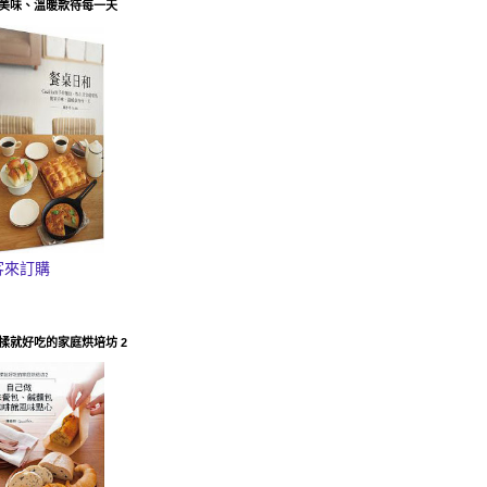
美味、溫暖款待每一天
客來訂購
揉就好吃的家庭烘培坊 2