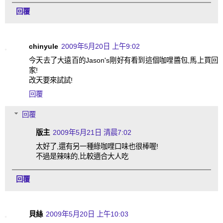
回覆
chinyule
2009年5月20日 上午9:02
今天去了大遠百的Jason's剛好有看到這個咖哩醬包,馬上買回
家!
改天要來試試!
回覆
回覆
版主
2009年5月21日 清晨7:02
太好了,還有另一種綠咖哩口味也很棒喔!
不過是辣味的,比較適合大人吃
回覆
貝絲
2009年5月20日 上午10:03