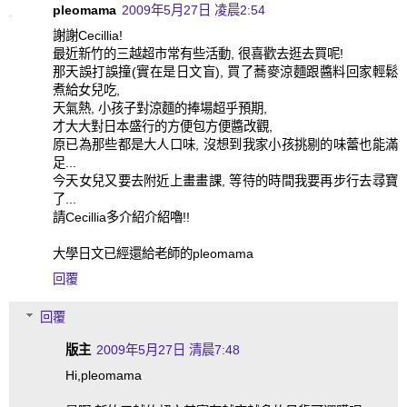
pleomama
2009年5月27日 凌晨2:54
謝謝Cecillia!
最近新竹的三越超市常有些活動, 很喜歡去逛去買呢!
那天誤打誤撞(實在是日文盲), 買了蕎麥涼麵跟醬料回家輕鬆
煮給女兒吃,
天氣熱, 小孩子對涼麵的捧場超乎預期,
才大大對日本盛行的方便包方便醬改觀,
原已為那些都是大人口味, 沒想到我家小孩挑剔的味蕾也能滿
足...
今天女兒又要去附近上畫畫課, 等待的時間我要再步行去尋寶
了...
請Cecillia多介紹介紹嚕!!
大學日文已經還給老師的pleomama
回覆
回覆
版主
2009年5月27日 清晨7:48
Hi,pleomama