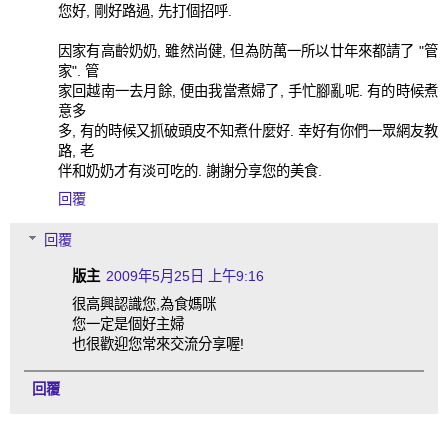
您好, 剛好路過, 先打個招呼.
因家有高齡奶奶, 雖然尚健, 但為防萬一所以廿年來都請了 "管
家". 管
家回越南一去月餘, 便由我當煮婦了, 手忙腳亂呢. 有的時候煮
意多
多, 有的時候又抓破頭皮不知煮什麼好. 幸好有你們一眾網友教
路, 老
伴和奶奶才有淡可吃的. 謝謝分享您的美食.
回覆
回覆
版主
2009年5月25日 上午9:16
很高興認識您,為食媽咪
您一定是個好主婦
也很歡迎您常來交流分享喔!
回覆