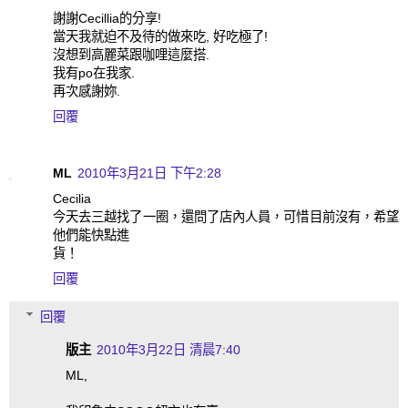
謝謝Cecillia的分享!
當天我就迫不及待的做來吃, 好吃極了!
沒想到高麗菜跟咖哩這麼搭.
我有po在我家.
再次感謝妳.
回覆
ML
2010年3月21日 下午2:28
Cecilia
今天去三越找了一圈，還問了店內人員，可惜目前沒有，希望
他們能快點進
貨！
回覆
回覆
版主
2010年3月22日 清晨7:40
ML,