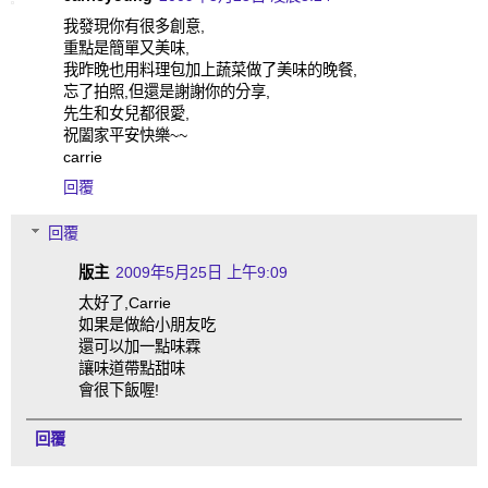
我發現你有很多創意,
重點是簡單又美味,
我昨晚也用料理包加上蔬菜做了美味的晚餐,
忘了拍照,但還是謝謝你的分享,
先生和女兒都很愛,
祝闔家平安快樂~~
carrie
回覆
回覆
版主
2009年5月25日 上午9:09
太好了,Carrie
如果是做給小朋友吃
還可以加一點味霖
讓味道帶點甜味
會很下飯喔!
回覆