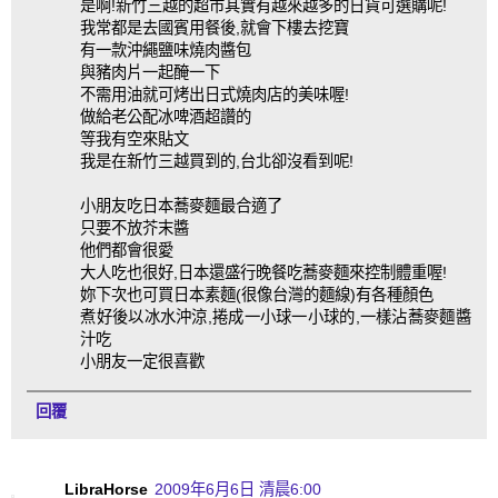
是啊!新竹三越的超市其實有越來越多的日貨可選購呢!
我常都是去國賓用餐後,就會下樓去挖寶
有一款沖繩鹽味燒肉醬包
與豬肉片一起醃一下
不需用油就可烤出日式燒肉店的美味喔!
做給老公配冰啤酒超讚的
等我有空來貼文
我是在新竹三越買到的,台北卻沒看到呢!
小朋友吃日本蕎麥麵最合適了
只要不放芥末醬
他們都會很愛
大人吃也很好,日本還盛行晚餐吃蕎麥麵來控制體重喔!
妳下次也可買日本素麵(很像台灣的麵線)有各種顏色
煮好後以冰水沖涼,捲成一小球一小球的,一樣沾蕎麥麵醬
汁吃
小朋友一定很喜歡
回覆
LibraHorse
2009年6月6日 清晨6:00