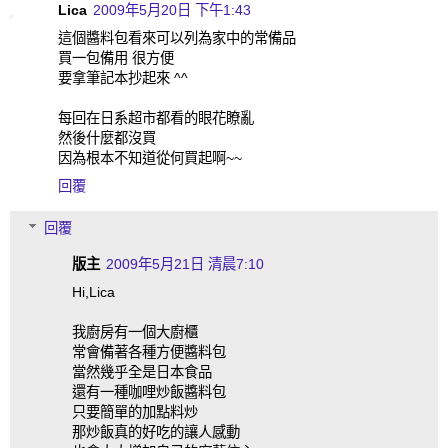
Lica
2009年5月20日 下午1:43
這個醬料包看來可以列為家中的常備品
買一包備用 很方便
要拿筆記本抄起來 ^^
每回在日系超市都看的眼花瞭亂
然後什麼都沒買
因為根本不知道從何買起啊~~
回覆
回覆
版主
2009年5月21日 清晨7:10
Hi,Lica
我廚房有一個大廚櫃
常會備著各種方便醬料包
當然幾乎全是日本食品
還有一種咖哩炒飯醬料包
只要簡單的加點料炒
那炒飯真的好吃的讓人感動