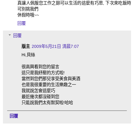
真讓人佩服您工作之餘可以生活的這麼有巧思, 下次來吃飯時
可別挑我們
休假時哦~~
回覆
回覆
版主
2009年5月21日 清晨7:07
Hi,貝絲
很高興看到您的留言
這只是我紓壓的方式啦!
當然到您們那兒享受美食與美酒
也是我很重要的生活樂趣之一
我就說怎會這麼巧
最近幾次都沒碰到您
只能說我們太有默契啦!哈哈
回覆