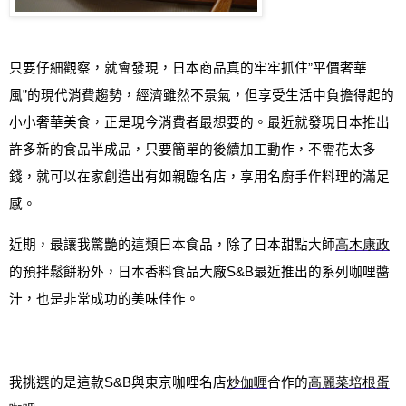
只要仔細觀察，就會發現，日本商品真的牢牢抓住
”
平價奢華
風
”
的現代消費趨勢，經濟雖然不景氣，但享受生活中負擔得起的
小小奢華美食，正是現今消費者最想要的。最近就發現日本推出
許多新的食品半成品，只要簡單的後續加工動作，不需花太多
錢，就可以在家創造出有如親臨名店，享用名廚手作料理的滿足
感。
近期，最讓我驚艷的這類日本食品，除了日本甜點大師
高木康
政
的預拌鬆餅粉外，日本香料食品大廠
S&B
最近推出的系列咖哩醬
汁
，
也是
非常成功的美味佳作。
我挑選的是這款
S&B
與東京咖哩名店
炒
伽
喱
合作的
高
麗
菜
培根
蛋