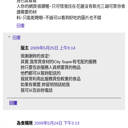
自己試看看
人你的網頁很讚喔~只可惜我住在花蓮沒有新光三越可買你食
譜需要的材
料~只能乾瞪眼~不過可以看到好吃的圖片也不錯
回覆
回覆
版主
2009年5月25日 上午9:14
很謝謝妳的肯定!
其實,我常買食材的City Super有宅配的服務
妳只要告訴服務人員想要買的物品
他們都可以幫妳配送的
我就常利用此服務買些較重的食品
如果有需要,妳留悄悄話給我
我可以告訴妳電話
回覆
為食媽咪
2009年5月24日 下午3:13