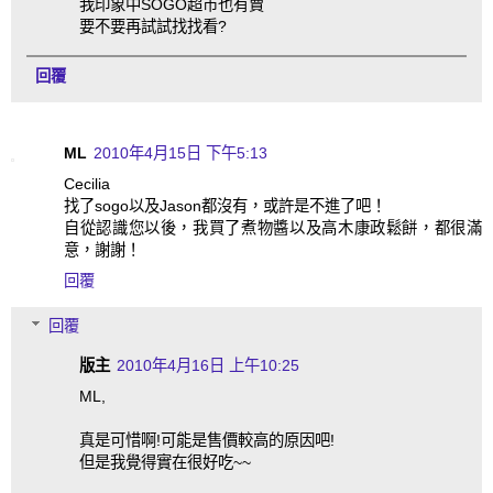
我印象中SOGO超市也有賣
要不要再試試找找看?
回覆
ML
2010年4月15日 下午5:13
Cecilia
找了sogo以及Jason都沒有，或許是不進了吧！
自從認識您以後，我買了煮物醬以及高木康政鬆餅，都很滿
意，謝謝！
回覆
回覆
版主
2010年4月16日 上午10:25
ML,
真是可惜啊!可能是售價較高的原因吧!
但是我覺得實在很好吃~~