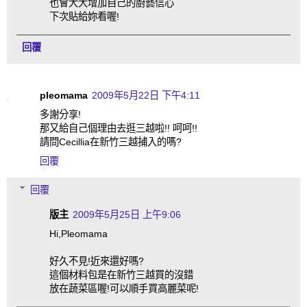
也會大大增加自己的廚藝信心
下次貼給妳看喔!
回覆
pleomama
2009年5月22日 下午4:11
多謝分享!
那又給自己個理由去逛三越啦!! 呵呵!!
請問Cecillia在新竹三越捕入的嗎?
回覆
回覆
版主
2009年5月25日 上午9:06
Hi,Pleomama
好久不見!近來還好嗎?
這個材料包是在新竹三越買的沒錯
放在蔬菜區喔!可以順手買高麗菜呢!