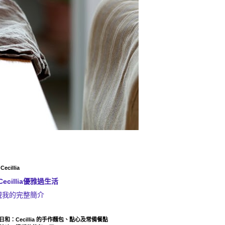
ecillia
Cecillia優雅過生活
視我的完整簡介
日和：Cecillia 的手作麵包、點心及常備餐點