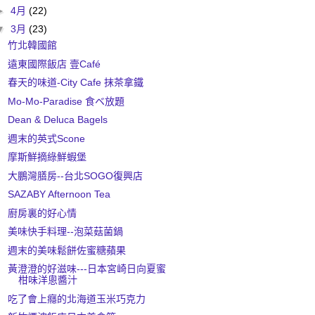
►
4月
(22)
▼
3月
(23)
竹北韓國館
遠東國際飯店 壹Café
春天的味道-City Cafe 抹茶拿鐵
Mo-Mo-Paradise 食ベ放題
Dean & Deluca Bagels
週末的英式Scone
摩斯鮮摘綠鮮蝦堡
大鵬灣膳房--台北SOGO復興店
SAZABY Afternoon Tea
廚房裏的好心情
美味快手料理--泡菜菇菌鍋
週末的美味鬆餅佐蜜糖蘋果
黃澄澄的好滋味---日本宮崎日向夏蜜
柑味洋悤醬汁
吃了會上癮的北海道玉米巧克力