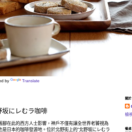
ed by
Translate
關於 C
北野坂にレむラ咖啡
檢
落腳在此的西方人士影響，神戶不僅有讓全世界老饕視為
餐桌
也是日本的咖啡發源地。位於北野街上的"北野坂にレむラ