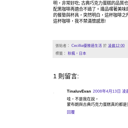
明，非常好吃; 古典巧克力蛋糕的品質
配黑咖啡再適合不過了。邊品嚐著美味
的餐墊與杯具，突然明白，這杯咖啡之
這杯咖啡，我不禁滿懷感恩!
張貼者：
Cecillia優雅過生活
於
凌晨12:00
標籤：
秋楓，日本
1 則留言:
TinaluvEvan
2008年4月13日 凌晨
哇，不是我在說，
蒙布朗與古典巧克力蛋糕真的都是我的f
回覆