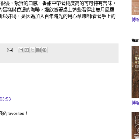
也很優，紮實的口感，香甜中帶著純度高的可可特有苦味，
的蛋糕與香濃的咖啡，邊欣賞著桌上這些看得出歲月風華
所以好喝，是因為加入百年時光的用心萃煉啊!看著手上的
博
簡單
3:53
博
avorites！