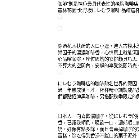
咖啡"則是神戶最具代表性的老牌咖啡
叢林花園"北野坂にレむラ咖啡"品嚐這
穿過花木扶疏的入口小逕，進入古樸木
樂因子的濃濃咖啡香，心情馬上就能沉
心品嚐咖啡，座位區塊的安排頗具巧思
不算大的空間內，安靜的享受悠閒時光
にレむラ咖啡店的咖啡馳名世界的原因
過一年熟成後，才一杯杯精心調製成品
們都點招牌黑咖啡，另搭配秋季限定的
日本人一向喜歡濃咖啡，從にレむラ的
香，已讓我傾倒，啜飲一口，濃郁順口
奶，好像有點多餘，而且會蓋掉咖啡的
蛋糕，除吃得到香滑不膩口的栗子泥外