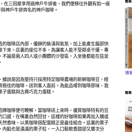
簡單
店，在三田屋享用過神戶牛排後，我們便移往外觀有如一座
杯與神戶牛排齊名的神戶咖啡。
造的咖啡店內部，優靜的裝潢與氣氛，加上能產生腦部快
墊下來。店裏的座位不多，為讓客人能不受鄰桌干擾，專
，不論是兩人四人或小團體的沙發區，入坐後都能在這並
。
博
，據說是因為堅持只採用特定咖啡農場的新鮮咖啡豆，經
質極佳的咖啡，送到客人面前。為能品嚐到咖啡原味，我
栗子蛋糕與古典巧克力蛋糕。
簡單
招牌咖啡便可瞭解，當咖啡送上來時，優質咖啡特有的豆
的口感，在嘴裏自然回甘，這樣的好咖啡如果再加入糖或
天然香味，以黑咖啡搭配蛋糕正是最佳組合。這裏的栗子
，內餡也是滿滿的栗子粒，一入口鬆軟香甜卻又層次分