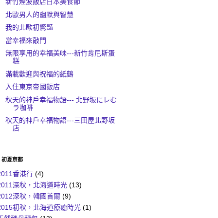
新竹煙波飯店日本美食節
北歐男人的幽默與智慧
我的北歐初驚豔
當幸福來敲門
無限享用的幸福美味---新竹肯尼斯蛋
糕
滿載歡迎與祝福的紙鶴
入住東京帝國飯店
秋天的神戶幸福物語--- 北野坂にレむ
ラ咖啡
秋天的神戶幸福物語---三田屋北野坂
店
6 初夏京都
2011香港行
(4)
2011深秋，北海道時光
(13)
2012深秋，韓國首爾
(9)
2015初秋，北海道療癒時光
(1)