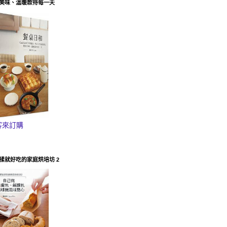
美味、溫暖款待每一天
客來訂購
揉就好吃的家庭烘培坊 2