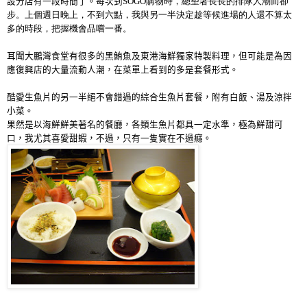
設分店有一段時間了
。每次到
SOGO購物時，總望著長長的排隊人潮而卻
步。上個週日晚上，不到六點，我與另一半決定趁等候進場的人還不算太
多的時段，把握機會品嚐一番。
耳聞
大鵬灣食堂有很多的黑鮪魚及東港海鮮獨家特製料理，
但可能是為因
應復興店的大量流動人潮，在菜單上看到的多是套餐形式。
酷愛生魚片的另一半絕不會錯過的綜合生魚片套餐，附有白飯
、
湯及涼拌
小菜。
果然是以海鮮鮮美著名的餐廳，各類生魚片都具一定水準，極為鮮甜可
口，我尤其喜愛甜蝦，不過，只有一隻實在不過癮。