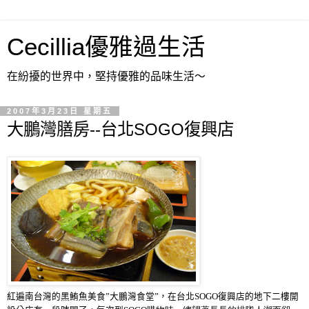
Cecillia優雅過生活
在紛擾的世界中，堅持優雅的品味生活～
2007年3月23日 星期五
大鵬灣膳房--台北SOGO復興店
紅遍南台灣的黑鮪魚美食
”
大鵬灣食堂
”
，
在台北
SOGO
復興店的地下二樓開