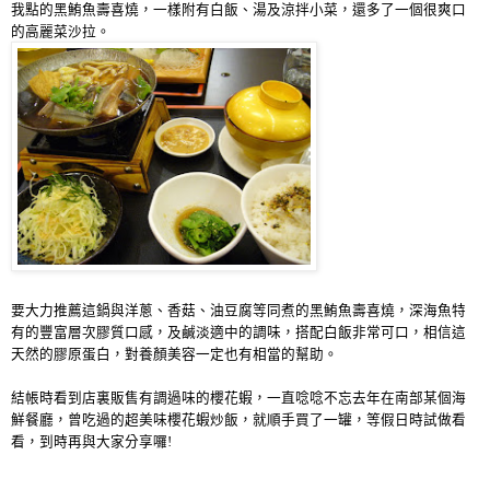
我點的黑鮪魚壽喜燒，一樣附有白飯
、
湯及涼拌小菜，還多了一個很爽口
的高麗菜沙拉。
要大力推薦這鍋與洋蔥
、
香菇
、
油豆腐等同煮的黑鮪魚壽喜燒，深海魚特
有的豐富層次膠質口感，及鹹淡適中的調味，搭配白飯非常可口，相信這
天然的膠原蛋白，對養顏美容一定也有相當的幫助。
結帳時看到店裏販售有調過味的櫻花蝦，一直唸唸不忘去年在南部某個海
鮮餐廳，曾吃過的超美味櫻花蝦炒飯，就順手買了一罐，等假日時試做看
看，到時再與大家分享囉
!