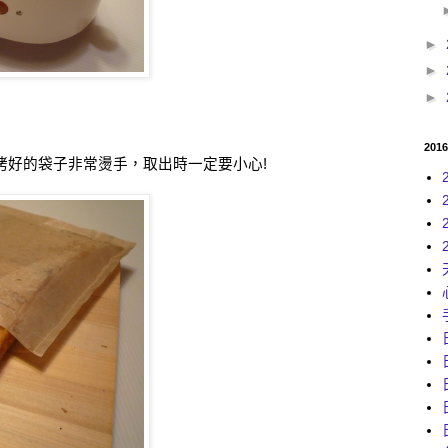
►
►
►
201
烤好的袋子非常燙手，取出時一定要小心
!