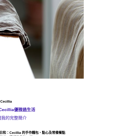
ecillia
Cecillia優雅過生活
視我的完整簡介
日和：Cecillia 的手作麵包、點心及常備餐點