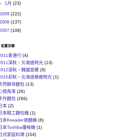
►
1月
(23)
2009
(222)
2008
(137)
2007
(108)
6 初夏京都
2011香港行
(4)
2011深秋，北海道時光
(13)
2012深秋，韓國首爾
(9)
2015初秋，北海道療癒時光
(1)
天然酵母麵包
(13)
心情角落
(26)
手作麵包
(266)
日本
(2)
日本精工麵包機
(1)
日本Kneader揉麵機
(8)
日本Toshiba優格機
(1)
日式家庭料理
(154)