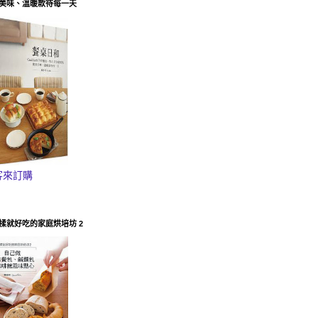
美味、溫暖款待每一天
客來訂購
揉就好吃的家庭烘培坊 2