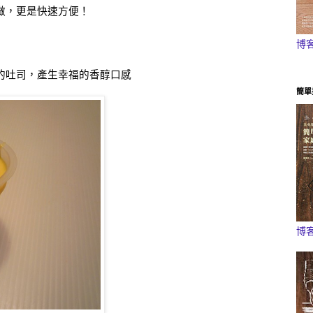
做，更是快速方便！
博
的吐司，產生幸福的香醇口感
簡單
博