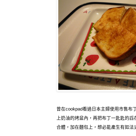
曾在
cookpad
看過日本主婦使用市售布
上奶油的烤盆內，再把布丁一匙匙的舀
合體，加在麵包上，想必能產生有如法