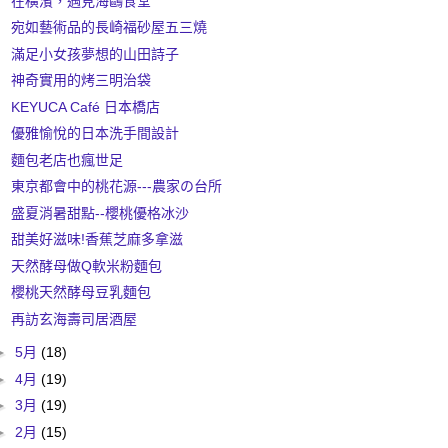
在橫濱，遇見海鷗食堂
宛如藝術品的長崎福砂屋五三燒
滿足小女孩夢想的山田詩子
神奇實用的烤三明治袋
KEYUCA Café 日本橋店
優雅愉悅的日本洗手間設計
麵包老店也瘋世足
東京都會中的桃花源---農家の台所
盛夏消暑甜點--櫻桃優格冰沙
甜美好滋味!香蕉芝麻多拿滋
天然酵母做Q軟米粉麵包
櫻桃天然酵母豆乳麵包
再訪玄海壽司居酒屋
►
5月
(18)
►
4月
(19)
►
3月
(19)
►
2月
(15)