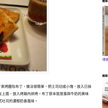
簡單
博
簡單
丁來烤麵包布丁
，做法很簡單，把土司切成小塊，放入已抹
在上面，放入烤箱內烘烤。布丁原本就是蛋與牛奶的美味
式吐司的濃郁奶香風味。