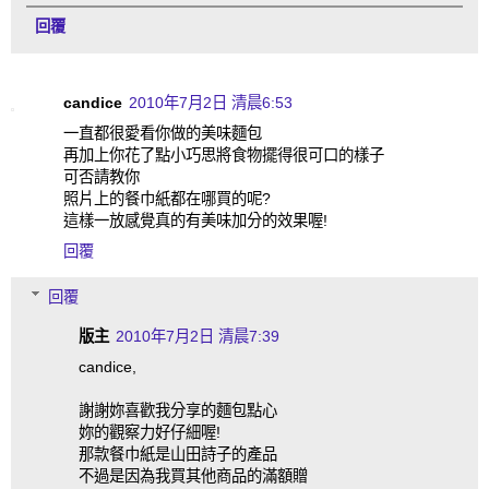
回覆
candice
2010年7月2日 清晨6:53
一直都很愛看你做的美味麵包
再加上你花了點小巧思將食物擺得很可口的樣子
可否請教你
照片上的餐巾紙都在哪買的呢?
這樣一放感覺真的有美味加分的效果喔!
回覆
回覆
版主
2010年7月2日 清晨7:39
candice,
謝謝妳喜歡我分享的麵包點心
妳的觀察力好仔細喔!
那款餐巾紙是山田詩子的產品
不過是因為我買其他商品的滿額贈