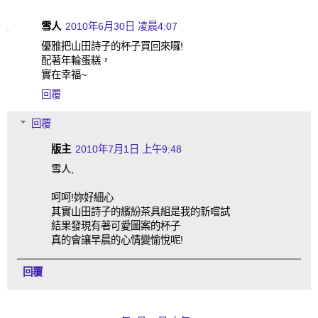
雪人
2010年6月30日 凌晨4:07
優雅把山田詩子的杯子買回來囉!
配著年輪蛋糕，
實在幸福~
回覆
回覆
版主
2010年7月1日 上午9:48
雪人,
呵呵!妳好細心
其實山田詩子的繽紛茶具組是我的新嚐試
結果發現有著可愛圖案的杯子
真的會讓早晨的心情變愉悅呢!
回覆