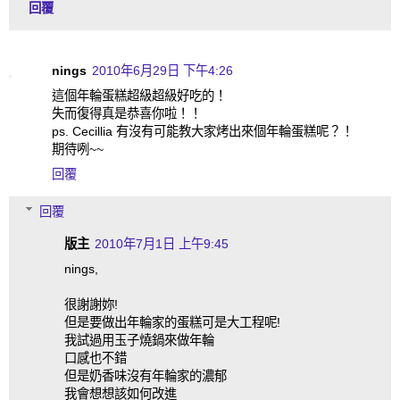
回覆
nings
2010年6月29日 下午4:26
這個年輪蛋糕超級超級好吃的！
失而復得真是恭喜你啦！！
ps. Cecillia 有沒有可能教大家烤出來個年輪蛋糕呢？！
期待咧~~
回覆
回覆
版主
2010年7月1日 上午9:45
nings,
很謝謝妳!
但是要做出年輪家的蛋糕可是大工程呢!
我試過用玉子燒鍋來做年輪
口感也不錯
但是奶香味沒有年輪家的濃郁
我會想想該如何改進