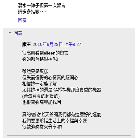
潛水一陣子但第一次留言
請多多指教~~~
回覆
回覆
版主
2010年6月29日 上午9:27
很高興看到eileen的留言
妳的部落格很棒呢!
雖然只是蛋糕
但失而復得的心情真的超開心
相信妳一定能了解
尤其妳掉的還是KA攪拌機那麼貴重的機器
(台灣買真的超貴的)
也很替妳高興能找回
真的!感謝老天爺讓我們都有這麼好的運氣
我們要更珍惜生活上的幸福與幸運
很歡迎妳常來分享喔!