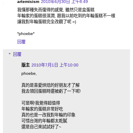
artemisism
2010年6月30日 上午8:49
我懂那種失而復得的感覺, 雖然只是盒蛋糕
年輪家的蛋糕很濕潤, 跟我以前吃到的年輪蛋糕不一樣
讓我對年輪蛋糕完全改觀了呢 =)
*phoebe*
回覆
回覆
版主
2010年7月1日 上午10:00
phoebe,
真的是喜愛烘焙的好朋友才了解
我去領回蛋糕時還被虧了一下呢!
可是啊!我覺得超值得
年輪家的蛋糕非常好吃
真的也是一改我對年輪的印象
可惜台灣的年輪都太乾膩
還是自己來試試好了~