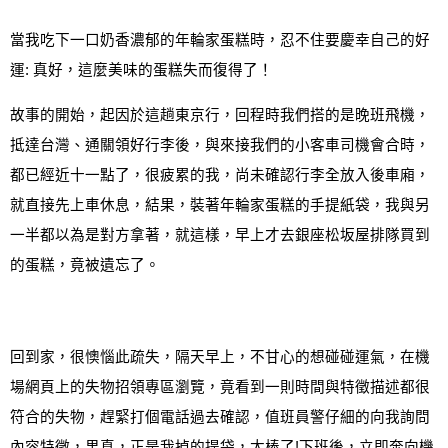
當我吃下一口奶香濃郁的年輪家蛋糕時
，
忍不住要慶幸自己的好
運
:
真好
，
這麼美味的蛋糕失而復得了
！
故事的開始，起因於這趟東京行
，
回程時我們搭的是晚班飛機
，
抵達台灣、通關領好行李後，與來接我們的小客車司機會合時，
都已經近十一點了，很疲累的我，尚未確認行李全放入後車廂
，
就直接先上車休息，結果
，
裝著年輪家蛋糕的手提紙袋，我與另
一半都以為是對方拿著，就這樣，早上才去銀座
松坂屋
排隊買到
的蛋糕，竟被遺忘了。
回到家，很懊惱此疏失，隔天早上，不甘心的想碰碰運氣，在機
場網頁上的失物招領專區瀏覽，竟看到一則時間與特徵描述都很
符合的失物，趕緊打個電話過去確認，值班員警仔細的向我詢問
內容特徵，果真，正是我掉的提袋，太棒了
!
下班後，立即奔向機