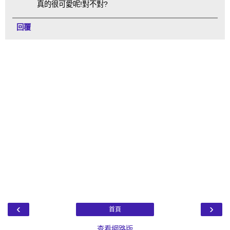
真的很可愛呢!對不對?
回覆
‹
›
首頁
查看網路版