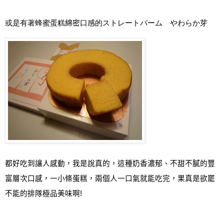
或是有著蜂蜜蛋糕
綿密
口感的ストレートバーム やわらか芽
都好吃到讓人感動，我是說真的，這種奶香濃郁、不甜不膩的豐
富層次口感，一小條蛋糕，兩個人一口氣就能吃完，果真是欲罷
不能的排隊極品美味啊
!