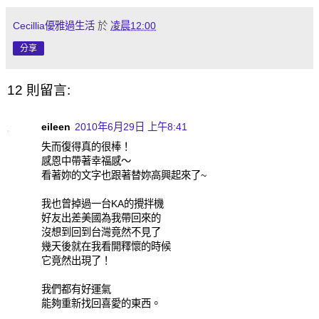
Cecillia優雅過生活
於
凌晨12:00
分享
12 則留言:
eileen
2010年6月29日 上午8:41
失而復得真的很棒！
感恩中帶著幸福感～
看著妳的文字也跟著替妳高興起來了~
我也曾掉過一台KA的攪拌機
好友出差美國為我帶回來的
沒想到回到台灣竟然不見了
幾天後就在我看開釋懷的時候
它竟然出現了！
我們都有好運氣
能夠重新找回喜愛的東西。