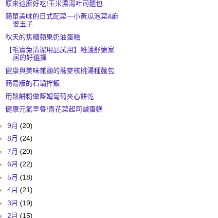
原來這麼好吃!玉米濃湯吐司麵包
簡單美味的日式配菜—小黃瓜泡菜&麻
婆玉子
秋天的焦糖蘋果奶油蛋糕
【毛寶兔清潔用品試用】維護舒適家
居的好選擇
健康與美味兼顧的蕎麥核桃湯種麵包
簡易版的石鍋拌飯
用鬆餅粉做藍姆葡萄夾心餅乾
健康元氣早餐!青花菜起司鹹蛋糕
►
9月
(20)
►
8月
(24)
►
7月
(20)
►
6月
(22)
►
5月
(18)
►
4月
(21)
►
3月
(19)
►
2月
(15)