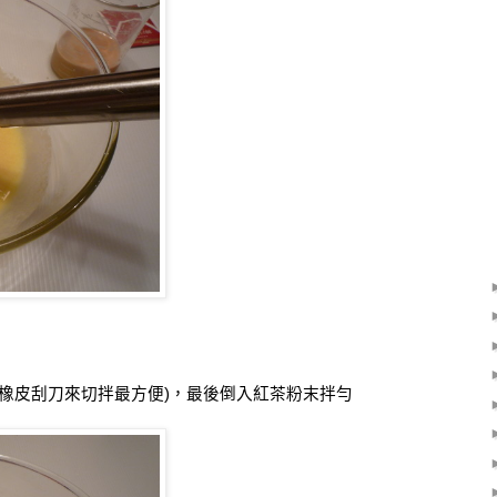
橡皮刮刀來切拌最方便
)
，最後倒入紅茶粉末拌勻