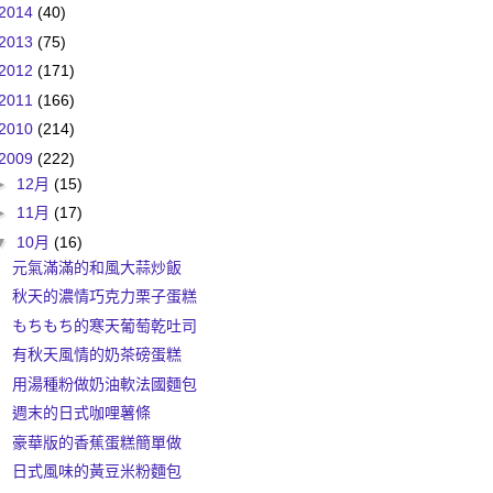
2014
(40)
2013
(75)
2012
(171)
2011
(166)
2010
(214)
2009
(222)
►
12月
(15)
►
11月
(17)
▼
10月
(16)
元氣滿滿的和風大蒜炒飯
秋天的濃情巧克力栗子蛋糕
もちもち的寒天葡萄乾吐司
有秋天風情的奶茶磅蛋糕
用湯種粉做奶油軟法國麵包
週末的日式咖哩薯條
豪華版的香蕉蛋糕簡單做
日式風味的黃豆米粉麵包