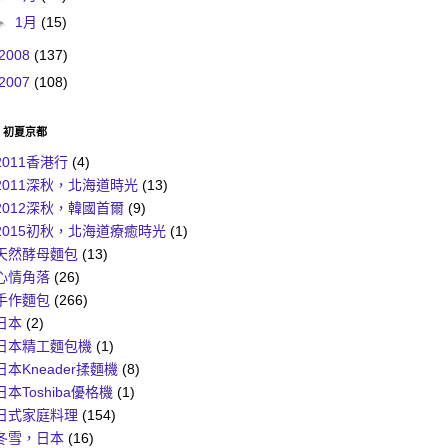
►
1月
(15)
2008
(137)
2007
(108)
6 初夏京都
2011香港行
(4)
2011深秋，北海道時光
(13)
2012深秋，韓國首爾
(9)
2015初秋，北海道療癒時光
(1)
天然酵母麵包
(13)
心情角落
(26)
手作麵包
(266)
日本
(2)
日本精工麵包機
(1)
日本Kneader揉麵機
(8)
日本Toshiba優格機
(1)
日式家庭料理
(154)
冬雪，日本
(16)