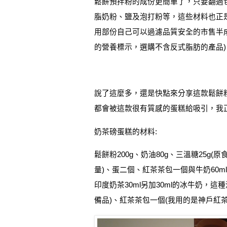
鬆餅預拌粉的成份更簡單了，只要翻過
脂奶粉、鹽及泡打粉等，這些材料也正
用部份自己可以過濾品質安全的市售半
的營養標示，選購不含反式脂肪的產品
)
說了這麼多，還是快點來分享這款鬆餅
都會被這款很有質感的蛋糕給吸引，我
奶茶磅蛋糕的材料
:
鬆餅粉
200g
、奶油
80g
、三溫糖
25g(
原
量
)
、蛋二個、紅茶茶包一個與牛奶
60ml
印度奶茶
30ml
另加
30ml
的冰牛奶，這種
備品
)
、紅茶茶包一個
(
我用的是神戶紅