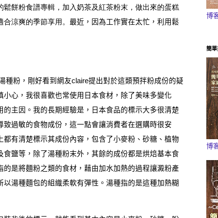
的鬆餅粉食譜專輯，加入奶茶及紅茶粉末，做出來的蛋糕
博
適合涼爽的季節享用。
最近，因為工作實在太忙，利用鬆
簡單
湯種粉，剛好看到網友
claire
提出對於這類預拌粉成份的疑
慎小心，我很喜歡也常使用日本食材，除了美味多變化
用的主因。我的長期經驗是，日本食品的標示大多很清楚
導致過敏的食物成份，這一點會讓消費者在選購時很安
上都有清楚標示其成份內容，包含了小麥粉、砂糖、植物
博
及食鹽等，除了湯種粉末外，其餘的成份都是烘焙基本食
指的是將麵粉之類的食材，藉由加水加熱的過程讓澱粉產
所以湯種麵包的組織柔軟有彈性。湯種指的是這種加熱糊