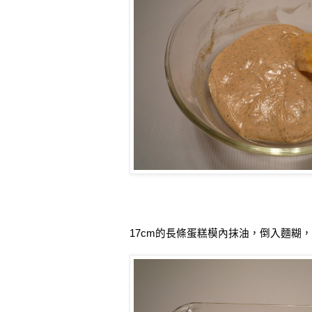
17cm
的長條蛋糕模內抹油，倒入麵糊