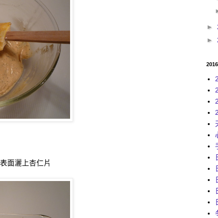
►
►
201
，表面灑上杏仁片