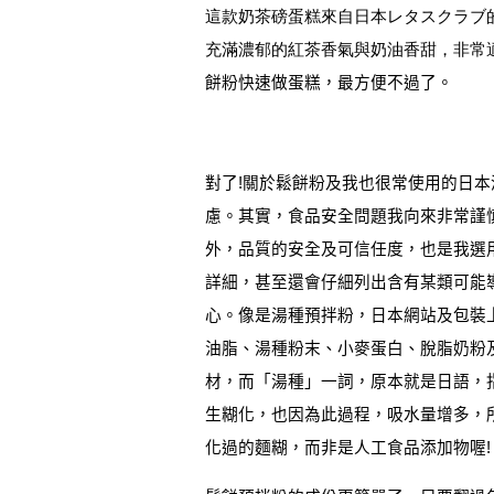
這款奶茶磅蛋糕來自日本レタスクラブ
充滿濃郁的紅茶香氣與奶油香甜，非常
餅粉快速做蛋糕，最方便不過了。
對了
!
關於鬆餅粉及我也很常使用的日本
慮。其實，食品安全問題我向來非常謹
外，品質的安全及可信任度，也是我選
詳細，甚至還會仔細列出含有某類可能
心。像是湯種預拌粉，日本網站及包裝
油脂、湯種粉末、小麥蛋白、脫脂奶粉
材，而「湯種」一詞，原本就是日語，
生糊化，也因為此過程，吸水量增多，
化過的麵糊，而非是人工食品添加物喔
!