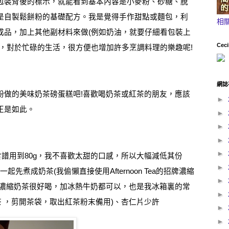
包裝背後的標示，就能看到基本內容是小麥粉、砂糖、脫
是自製鬆餅粉的基礎配方。我是覺得手作甜點或麵包，利
相
成品，加上其他副材料來做
(
例如奶油，就要仔細看包裝上
Ceci
，對於忙碌的生活，很方便也增加許多烹調料理的樂趣呢
!
網誌
粉做的美味奶茶磅蛋糕吧
!
喜歡喝奶茶或紅茶的朋友，應該
►
正是如此。
►
►
►
►
食譜用到
80g
，我不喜歡太甜的口感，所以大幅減低其份
►
一起先煮成奶茶
(
我偷懶直接使用
Afternoon Tea
的招牌濃縮
►
濃縮奶茶很好喝，加冰熱牛奶都可以，也是我冰箱裏的常
►
茶
，
剪開茶袋，取出紅茶粉末備用
)
、杏仁片少許
►
►