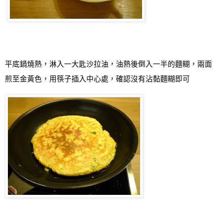
平底鍋燒熱，淋入一大匙沙拉油，油熱後倒入一半的麵糊，兩面
煎至金黃色，用筷子插入中心處，確認沒有沾黏麵糊即可