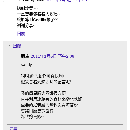
SCsandychen
2011年1月5日 下午2:03
搶到沙發~~
一直想要做看看大阪燒~
終於等到Cecillia做了^^
謝謝分享~
回覆
回覆
版主
2011年1月5日 下午2:08
sandy,
呵呵,妳的動作可真快啊!
很驚喜看到妳即時的留言呢!
我的簡易版大阪燒很方便
直接利用冰箱有的食材來變化就好
重要的是表層的醬料與青海苔粉
會讓口感更豐富喔!
希望妳喜歡~
回覆