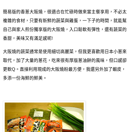
簡易版的香蔥大阪燒
，
很適合在忙碌時做來當主餐享用，不必太
複雜的食材，只要有新鮮的蔬菜與雞蛋，一下子的時間，就能幫
自己與家人煎份獨享版的大阪燒，入口鬆軟有彈性
，
還有蔬菜的
香甜
，
美味又有滿足感呢
!
大阪燒的蔬菜通常是使用細切高麗菜，但我更喜歡用日本小蔥來
取代，加了大量的蔥花，吃來很有厚版蔥油餅的風味，但口感卻
更軟
Q
。直接利用現成的大阪燒粉最方便，我還另外加了蝦皮，
多添一份海鮮的鮮美。