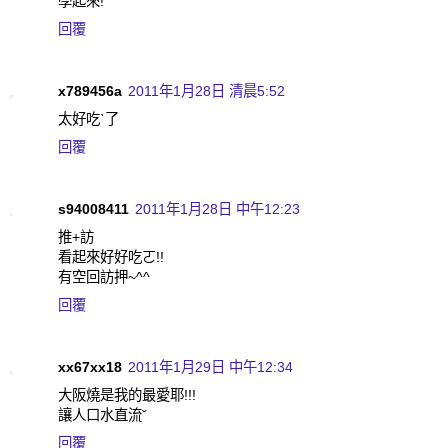
學起來!
回覆
x789456a
2011年1月28日 清晨5:52
太好吃ˋ了
回覆
s94008411
2011年1月28日 中午12:23
推+訪
看起來好好吃ㄛ!!
有空回訪押~^^
回覆
xx67xx18
2011年1月29日 中午12:34
大阪燒是我的最愛耶!!!
讓人口水直流ˇ
回覆