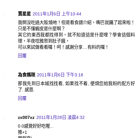
賈星星
2011年1月6日 上午10:44
我倒沒吃過大阪燒吔！但是看食譜介紹，嘴巴就饞了起來啦！
只是不懂蝦皮是什麼啊？
其它的東西我都找得到，就不知道這是什麼哩？學會這個料
理，半夜唸雅思到肚子餓，
可以來試做看看囉！呵！感謝分享....有料的囉！
回覆
為食媽咪
2011年1月6日 下午3:18
那我先到日本城找找看, 如果找不着, 便煩您給我粉的配方好
了. 感恩.
回覆
zx007xz
2011年1月28日 凌晨4:32
0.0感覺好好吃喔...
推+1