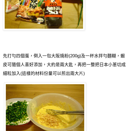
先打勻四個蛋，倒入一包大阪燒粉
(200g)
及一杯水拌勻麵糊，蝦
皮可隨個人喜好添加，大約是兩大匙，再把一整把日本小蔥切成
細粒加入
(
這樣的材料份量可以煎出兩大片
)