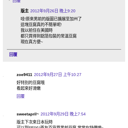
回覆
版主
2012年9月26日 晚上9:20
哇!原來男前的版圖已擴展至加州了
這塊豆腐真的不簡單呢!
我以前住在美國時
都只買得到鋁箔包裝的常溫豆腐
現在真方便~
回覆
zoe9411
2012年9月27日 上午10:27
好特別的豆腐哦
看起來好滑嫩
回覆
sweetapril~
2012年9月29日 晚上7:54
版主下次來日本玩時
可以到SEIYU西友百貨買男前豆腐,常常在特價唷~