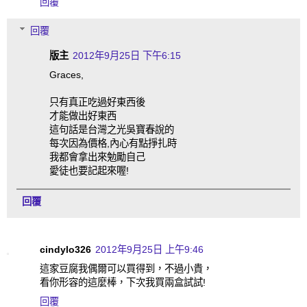
回覆
回覆
版主
2012年9月25日 下午6:15
Graces,
只有真正吃過好東西後
才能做出好東西
這句話是台灣之光吳寶春說的
每次因為價格,內心有點掙扎時
我都會拿出來勉勵自己
愛徒也要記起來喔!
回覆
cindylo326
2012年9月25日 上午9:46
這家豆腐我偶爾可以買得到，不過小貴，
看你形容的這麼棒，下次我買兩盒試試!
回覆