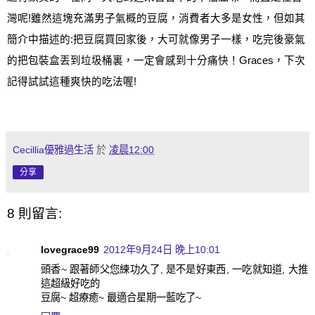
灣呢
!
雖然這塊充滿男子氣概的豆腐，消費者大多是女性，但如其
簡介中描述的
:
把豆腐買回家後，大可就像男子一樣，吃完後豪氣
的把包裝盒丟到垃圾桶裏，一定會感到十分痛快！
Graces
，下次
記得試試這種爽快的吃法喔
!
Cecillia優雅過生活
於
凌晨12:00
分享
8 則留言:
lovegrace99
2012年9月24日 晚上10:01
頭香~ 跟著師父您練功久了, 是不是好東西, 一吃就知道, 大推
這超級好吃的
豆腐~ 超療癒~ 最適合星期一藍吃了~