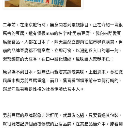
二年前，在東京旅行時，無意間看到電視節目
，
正在
介紹一塊很
厲害的豆腐
，
還有個很
man
的名字
叫
”
男前豆腐
”
，
我向來酷愛豆
腐類食品，人都在日本了，隔天當然立即前往超市尋覓購買
，
男
前的品牌豆腐都不需烹煮，立即可食
，
以湯匙舀入口的那一刻，
濃郁綿密的大豆香，在口中融化繚繞
，
風味讓人驚艷不已！
原以為不到日本，就無法再親嚐其銷魂美味，上個週末，竟在微
風超市與男前豆腐重逢，而且，驚喜看到領軍前來宣傳行銷的
，
還是洋溢著叛逆性格的社長伊藤信吾本人
。
男前豆腐的品牌形象非常鮮明，就算沒吃過
，
只要看過其包裝
，
就很難忘記這個顛覆傳統的豆腐品牌
，
在其產品簡介中，能看到