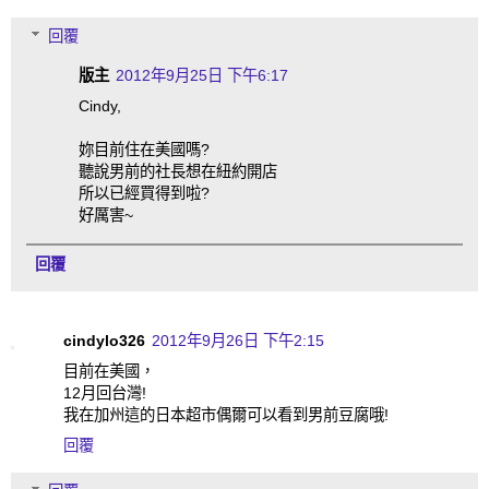
回覆
版主
2012年9月25日 下午6:17
Cindy,
妳目前住在美國嗎?
聽說男前的社長想在紐約開店
所以已經買得到啦?
好厲害~
回覆
cindylo326
2012年9月26日 下午2:15
目前在美國，
12月回台灣!
我在加州這的日本超市偶爾可以看到男前豆腐哦!
回覆