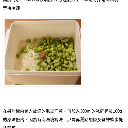
等待冷卻
在果汁機內倒入放涼的毛豆洋蔥，再加入
300ml
的冰鮮奶及
100g
的原味優格，因為有高湯塊調味，只需再灑點胡椒及些許蜂蜜提