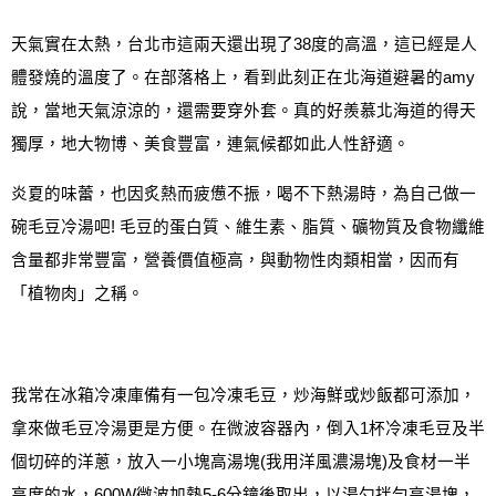
天氣實在太熱，台北市這兩天還出現了
38
度的高溫，這已經是人
體發燒的溫度了。在部落格上，看到此刻正在北海道避暑的
amy
說，
當地
天氣涼涼的，還需要穿外套。真的好羨慕北海道的得天
獨厚，地大物博、美食
豐富
，連氣候都如此人性舒適。
炎夏的味蕾，也因炙熱而疲憊不振，喝不下熱湯時，為自己做一
碗毛豆冷湯吧
!
毛豆的蛋白質、維生素、脂質、礦物質及食物纖維
含量都非常豐富，營養價值極高，與動物性肉類相當，因而有
「植物肉」之稱。
我常在冰箱冷凍庫備有一包冷凍毛豆，炒海鮮或炒飯都可添加，
拿來做毛豆冷湯更是方便
。
在微波容器內，倒入
1
杯冷凍毛豆及半
個切碎的洋蔥，放入一小塊高湯塊
(
我用洋風濃湯塊
)
及食材一半
高度的水，
600W
微波加熱
5-
6
分
鐘後取出，以湯勺拌勻高湯塊
，