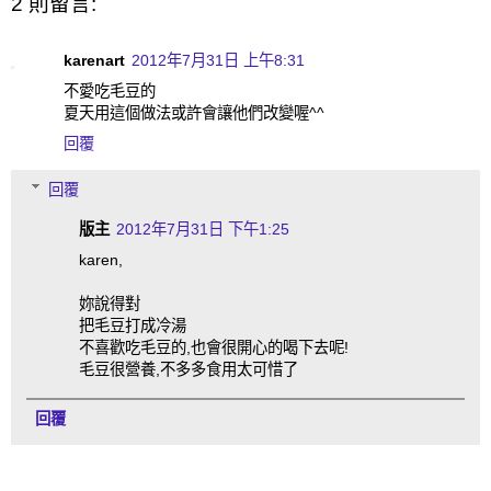
2 則留言:
karenart
2012年7月31日 上午8:31
不愛吃毛豆的
夏天用這個做法或許會讓他們改變喔^^
回覆
回覆
版主
2012年7月31日 下午1:25
karen,
妳說得對
把毛豆打成冷湯
不喜歡吃毛豆的,也會很開心的喝下去呢!
毛豆很營養,不多多食用太可惜了
回覆