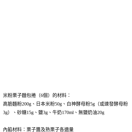
米粉栗子麵包捲（
6
個
）的材料：
高筋麵粉
200g
、
日本米粉
50g
、
白神酵母粉
5g
（或速發酵母粉
3g
）
、
砂糖
15g
、
鹽
3g
、
牛奶
170ml
、
無鹽奶油
20g
內餡材料：栗子醬及熟栗子各適量