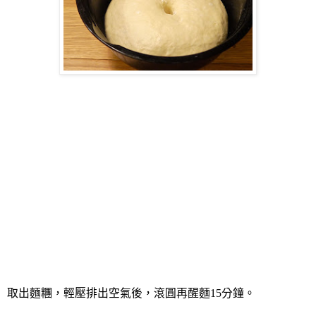
取出麵糰，輕壓排出空氣後，滾圓再醒麵
15
分鐘。