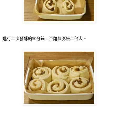
進行二次發酵約
50
分鐘，至麵糰膨脹二倍大。