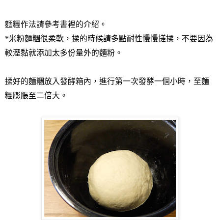
麵糰作法請參考書裡的介紹。
*
米粉麵糰很柔軟，揉的時候請多點耐性慢慢搓揉，不要因為
較溼黏就添加太多份量外的麵粉。
揉好的麵糰放入發酵箱內，進行第一次發酵一個小時，至麵
糰膨脹至二倍大。