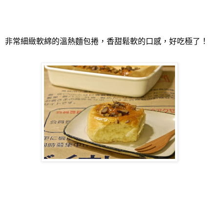
非常細緻軟綿的溫熱麵包捲，香甜鬆軟的口感，好吃極了！