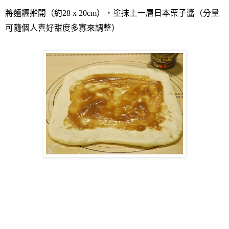
將麵糰擀開（約
28 x 20cm
），塗抹上一層日本栗子醬（分量
可隨個人喜好甜度多寡來調整）