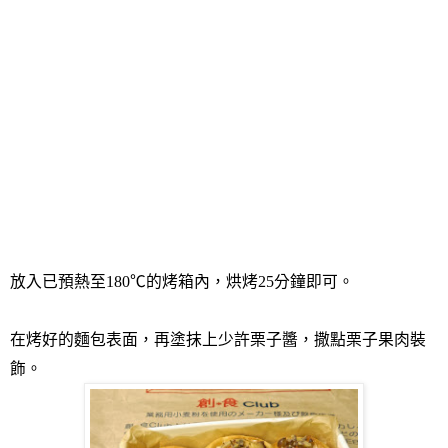
放入已預熱至
180
℃
的烤箱內，烘烤
25
分鐘即可。
在烤好的麵包表面，再塗抹上少許栗子醬，撒點栗子果肉裝
飾。