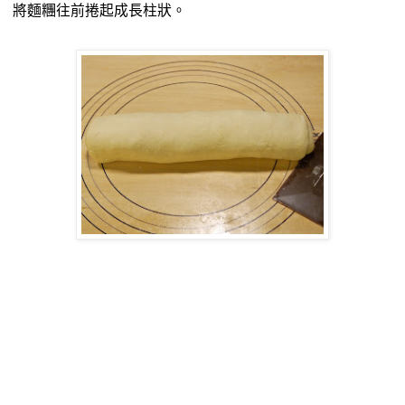
將麵糰往前捲起成長柱狀。