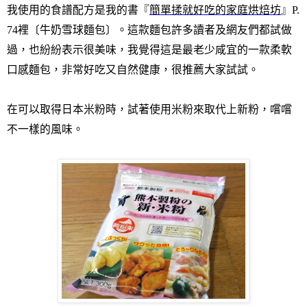
我使用的食譜配方是我的書『
簡單揉就好吃的家庭烘焙坊
』
P.
74
裡
〔
牛奶雪球麵包
〕。這款麵包許多讀者及網友們都試做
過，也紛紛表示很美味，我覺得這是最老少咸宜的一款柔軟
口感麵包，非常好吃又自然健康，很推薦大家試試。
在可以取得日本米粉時，試著使用米粉來取代上新粉，嚐嚐
不一樣的風味。