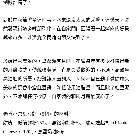
倒數計時了。
對於中秋節將至這件事，本來還沒太大的感覺，這幾天，突
然發現街道旁呼朋引伴，在自家門口圍蹲著一起烤肉的場景
越來越多，才驚覺全民烤肉節又快到了。
該端出來應景的，當然還有月餅。不管每年有多少推陳出新
的月餅款式，傳統蛋黃酥一直是最受歡迎的，不過，高熱量
高油脂的隱憂，總難讓人盡興入口。何不自已動手做健康又
美味的奶香小倉紅豆餅，降低使用油脂量，而且除了紅豆泥
外，不添加任何砂糖，自家製的和風月餅最安心了。
奶香小倉紅豆餅（
8
個）的材料：
餅皮：低筋麵粉
250g
、無鋁泡打粉
5g
、瑞可達起司（
Ricotta
Cheese
）
120g
、無鹽奶油
80g