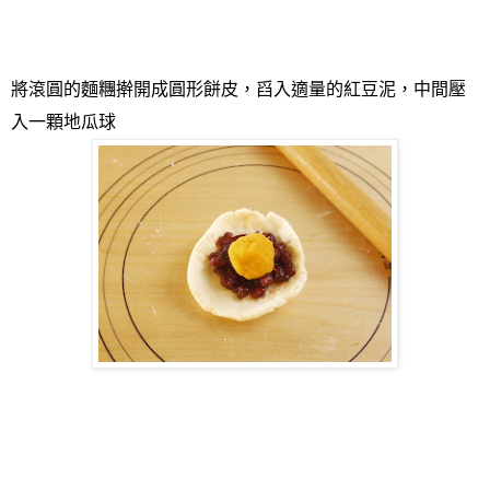
將滾圓的麵糰擀開成圓形餅皮，舀入適量的紅豆泥，中間壓
入一顆地瓜球