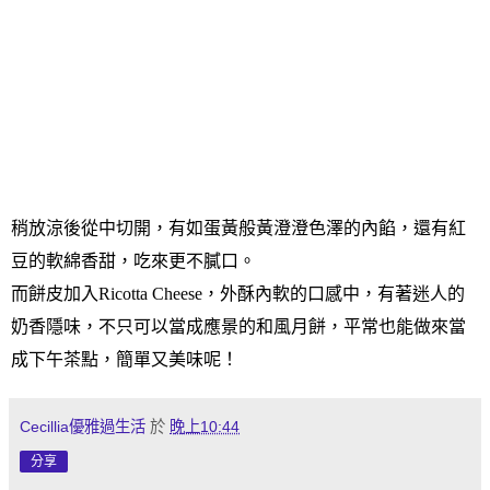
稍放涼後從中切開，有如蛋黃般黃澄澄色澤的內餡，還有紅
豆的軟綿香甜，吃來更不膩口。
而餅皮加入
Ricotta Cheese
，外酥內軟的口感中，有著迷人的
奶香隱味，不只可以當成應景的和風月餅，平常也能做來當
成下午茶點，簡單又美味呢！
Cecillia優雅過生活
於
晚上10:44
分享