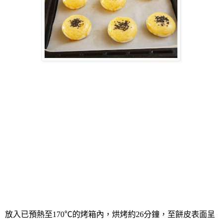
放入已預熱至
170
℃的
烤箱內，烘烤約
26
分鐘，至餅皮表面呈