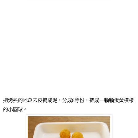
把烤熟的地瓜去皮搗成泥，分成
8
等份，搓成一顆顆蛋黃模樣
的小圓球。