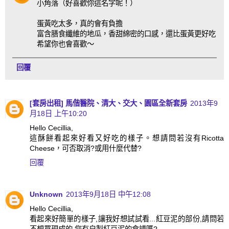
小角落（好喜歡你這名字呢！）
蛋黃吃太多，真的會有負擔
富含膳食纖維的地瓜，香甜綿密的口感，還比蛋黃更好吃
希望你也會喜歡～
回覆
[套房出租] 馬偕醫院、清大、交大、園區全新套房
2013年9
月18日 上午10:20
Hello Cecillia,
這酥餅看起來好看又好吃的樣子。想請問若沒有Ricotta
Cheese，可否取消?或用什麼代替?
回覆
Unknown
2013年9月18日 中午12:08
Hello Cecillia,
看起來好簡單的樣子,讓我好想試試看...紅豆泥的部份,請問若
不想買現成的,您有自製紅豆泥的食譜嗎?