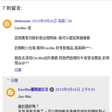
7 則留言:
Unknown
2013年9月16日 清晨7:28
Cecillia~安
這款應景月餅針是出現時候~我可以嘗試來做做看
近期較少出現,看到Cecillia 好多新做品,真高興!!^^~
我有去尋找Cecillia出的書籍,但我們這裡的今食堂沒賣說,好奇
怪@@??
回覆
回覆
Cecillia優雅過生活
2013年9月16日 上午9:53
Jun-Wei,
最近還好嗎？
天氣漸漸涼爽了，可以開始動手多做些好吃的麵包點心