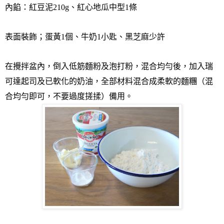
內餡：紅豆泥
210g
、
紅心地瓜中型
1
條
表面裝飾；蛋黃
1
個
、
牛奶
1
小匙
、
黑芝麻少許
在攪拌盆內，倒入低筋麵粉及泡打粉，混合均勻後，加入瑞
可達起司及已軟化的奶油，全部材料混合成柔軟的麵糰（混
合均勻即可，不要過度搓揉）備用。