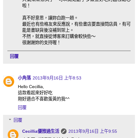
啦！
真不好意思，讓妳白跑一趟。
最近也有些格友來反應說，有些書店要直接問店員，有可
能是書缺貨後沒補到架上。
不然，就直接從博客來訂購會較快些～
很謝謝妳的支持喔！
回覆
小角落
2013年9月16日 上午8:53
Hello Cecillia,
這款看起來好好吃
剛好適合不喜歡蛋黃的我^^
回覆
回覆
Cecillia優雅過生活
2013年9月16日 上午9:55