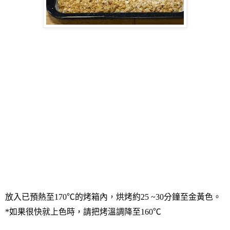
放入已預熱至
170
℃的烤箱內，烘烤約
25 ~30
分鐘至金黃色。
*
如果很快就上色時，請把烤溫調降至
160
℃