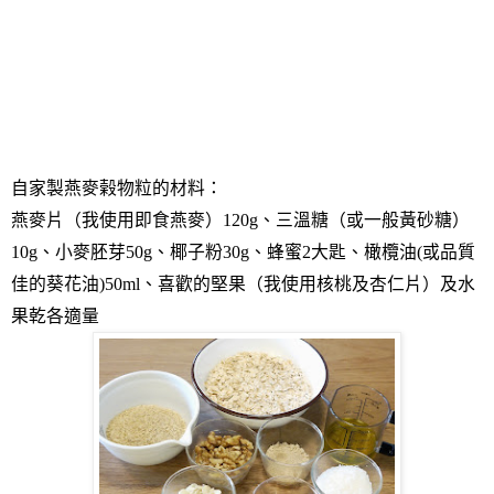
自家製燕麥榖物粒的材料：
燕麥片（我使用即食燕麥）
120g
、三溫糖（或一般黃砂糖）
10g
、小麥胚芽
50g
、椰子粉
30g
、蜂蜜
2
大匙、橄欖油
(
或品質
佳的葵花油
)50ml
、喜歡的堅果（我使用核桃及杏仁片）及水
果乾各適量