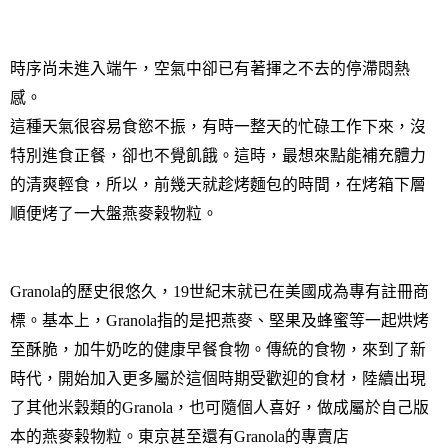
時序尚未進入端午，空氣中卻已有著揮之不去的停滯悶熱
感。
這種天氣很容易食慾不振，有時一整天的忙碌工作下來，沒
特別進食正餐，卻也不覺飢餓。這時，最想來點能補充體力
的清爽輕食，所以，前幾天就趁烤麵包的時間，在烤箱下層
順便烤了一大盤燕麥榖物粒。
Granola
的歷史很悠久，
19
世紀末就已在美國成為專有註冊商
標。基本上，
Granola
指的是把燕麥、堅果及蜂蜜等一起烘烤
至酥脆，加牛奶吃的健康早餐食物。傳統的食物，來到了新
時代，開始加入更多屬於這個時期受歡迎的食材，陸續出現
了其他米穀類的
Granola
，也可隨個人喜好，做成屬於自己版
本的燕麥榖物粒。東京甚至還有
Granola
的專賣店