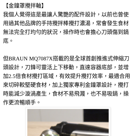
【金鐘罩
攪拌軸】
我個人覺得這是最讓人驚艷的配件設計，以前也曾使
用過其他品牌的手持攪拌棒攪打濃湯，常會發生食材
無法完全打均勻的狀況，操作時也會擔心刀頭傷到鍋
底。
但
BRAUN MQ7087X
搭載的是
全球首創推進式伸縮刀
頭設計，刀鋒可靈活上下移動，
直達容器底部，並增
加
2.5
倍食材攪打區域，有效提升攪打效率，最適合用
來切碎較堅硬食材，加上獨家專利金鐘罩設計，攪打
時能減少漩渦產生，食材不易飛濺，也不易吸鍋，操
作更流暢順手。