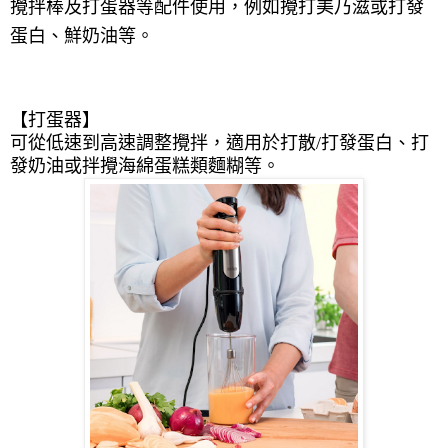
攪拌棒及打蛋器等配件使用，
例如攪打美乃滋或打發
蛋白、鮮奶油等。
【
打蛋器】
可從低速到高速調整攪拌，適用於打散
/
打發蛋白、打
發奶油或拌攪海綿蛋糕類麵糊等。