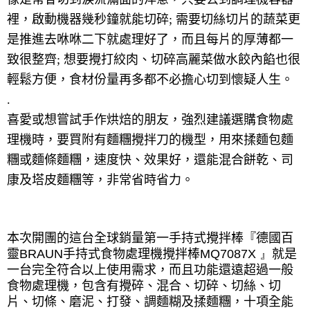
裡，啟動機器幾秒鐘就能切碎
;
需要切絲切片的蔬菜更
是推進去咻咻二下就處理好了，而且每片的厚薄都一
致很整齊
;
想要攪打絞肉、切碎高麗菜做水餃內餡也很
輕鬆方便，食材份量再多都不必擔心切到懷疑人生。
.
喜愛或想嘗試手作烘焙的朋友，強烈建議選購食物處
理機時，要買附有麵糰攪拌刀的機型，用來揉麵包麵
糰或麵條麵糰，速度快、效果好，還能混合餅乾、司
康及塔皮麵糰等，非常省時省力。
本次開團的這台全球銷量第一手持式攪拌棒『德國百
靈
BRAUN
手持式食物處理機攪拌棒
MQ7087X 』
就是
一台完全符合以上使用需求，而且功能還遠超過一般
食物處理機，包含有攪碎、混合、切碎、切絲、切
片、切條、磨泥、打發、調麵糊及揉麵糰，十項全能