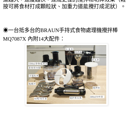
按可將食材打成顆粒狀、加重力道能攪打成泥狀）。
◉
一台抵多台的
BRAUN
手持式食物處理機攪拌棒
MQ7087X
內附
14
大配件：