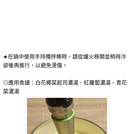
★
在鍋中使用手持攪拌棒時，請從爐火移開並稍待冷
卻後再進行，以避免燙傷。
◎應用食譜：白花椰菜起司濃湯、紅蘿蔔濃湯、青花
菜濃湯