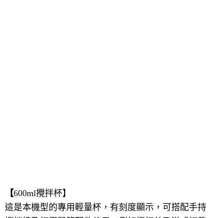
【
600ml
攪拌杯】
這是本機型的
專用輕量杯，有刻度顯示，
可搭配手持