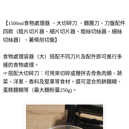
【
1500ml
食物處理器 、大切碎刀 、麵團刀、
刀盤配件
四款（粗片切片器、細片切片器、粗絲切絲器、細絲
切絲器）、
薯條削切盤】
食物處理容器（大）搭配不同刀片及配件即可進行多
樣的食物處理。
☞
搭配大切碎刀：可用來切碎或攪拌去骨魚肉類、蔬
菜、洋蔥、香料及堅果等食材，還可混合煎餅麵糊、
蛋糕麵糊等（最大麵粉量
250g)
。