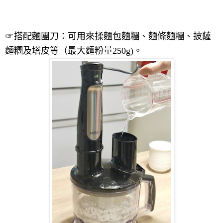
☞
搭配
麵團刀：可用來揉麵包麵糰、麵條麵糰、披薩
麵糰及塔皮等（
最大麵粉量
250g)
。